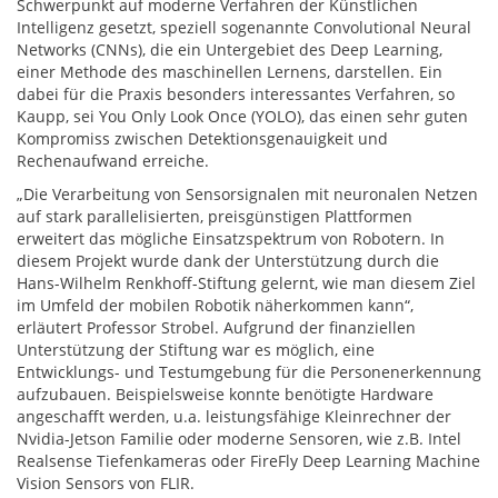
Schwerpunkt auf moderne Verfahren der Künstlichen
Intelligenz gesetzt, speziell sogenannte Convolutional Neural
Networks (CNNs), die ein Untergebiet des Deep Learning,
einer Methode des maschinellen Lernens, darstellen. Ein
dabei für die Praxis besonders interessantes Verfahren, so
Kaupp, sei You Only Look Once (YOLO), das einen sehr guten
Kompromiss zwischen Detektionsgenauigkeit und
Rechenaufwand erreiche.
„Die Verarbeitung von Sensorsignalen mit neuronalen Netzen
auf stark parallelisierten, preisgünstigen Plattformen
erweitert das mögliche Einsatzspektrum von Robotern. In
diesem Projekt wurde dank der Unterstützung durch die
Hans-Wilhelm Renkhoff-Stiftung gelernt, wie man diesem Ziel
im Umfeld der mobilen Robotik näherkommen kann“,
erläutert Professor Strobel. Aufgrund der finanziellen
Unterstützung der Stiftung war es möglich, eine
Entwicklungs- und Testumgebung für die Personenerkennung
aufzubauen. Beispielsweise konnte benötigte Hardware
angeschafft werden, u.a. leistungsfähige Kleinrechner der
Nvidia-Jetson Familie oder moderne Sensoren, wie z.B. Intel
Realsense Tiefenkameras oder FireFly Deep Learning Machine
Vision Sensors von FLIR.