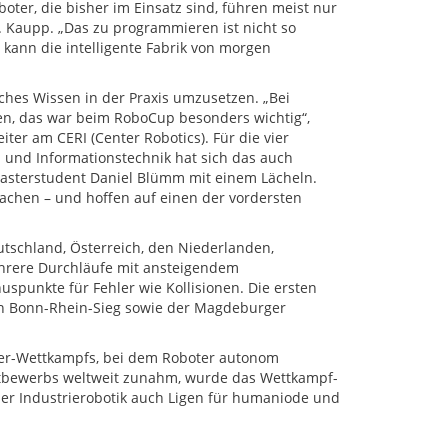
boter, die bisher im Einsatz sind, führen meist nur
. Kaupp. „Das zu programmieren ist nicht so
ann die intelligente Fabrik von morgen
sches Wissen in der Praxis umzusetzen. „Bei
n, das war beim RoboCup besonders wichtig“,
iter am CERI (Center Robotics). Für die vier
- und Informationstechnik hat sich das auch
 Masterstudent Daniel Blümm mit einem Lächeln.
achen – und hoffen auf einen der vordersten
schland, Österreich, den Niederlanden,
ehrere Durchläufe mit ansteigendem
uspunkte für Fehler wie Kollisionen. Die ersten
on Bonn-Rhein-Sieg sowie der Magdeburger
cer-Wettkampfs, bei dem Roboter autonom
ttbewerbs weltweit zunahm, wurde das Wettkampf-
der Industrierobotik auch Ligen für humaniode und