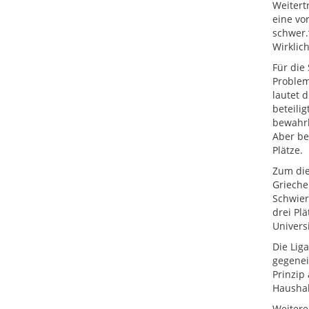
Weitert
eine vo
schwer.
Wirklic
Für die
Problem
lautet d
beteili
bewahrh
Aber be
Plätze.
Zum die
Grieche
Schwier
drei Pl
Universi
Die Lig
gegenei
Prinzip
Haushal
Weitere