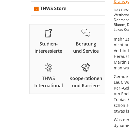
THWS Store
Das FHWS
Wettbewe
Dobmann, 
Blümm, Di
Lukas Kra
mehr Ze
Studien-
Beratung
nicht a
interessierte
und Service
Verbind
Herausf
Martin 
man was
Gerade 
THWS
Kooperationen
Lauf. W
International
und Karriere
Karl-Ge
Am Ende 
Tobias 
schon s
etwas is
Was den
dynamis