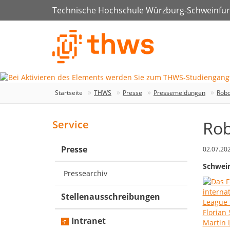
Technische Hochschule Würzburg-Schweinfur
Startseite
THWS
Presse
Pressemeldungen
Robo
Rob
Service
Presse
02.07.20
Schwein
Pressearchiv
Stellenausschreibungen
Intranet