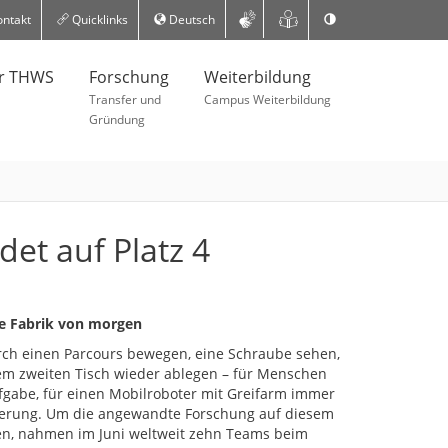
ntakt
Quicklinks
Deutsch
er THWS
Forschung
Weiterbildung
Transfer und
Campus Weiterbildung
Gründung
t auf Platz 4
e Fabrik von morgen
urch einen Parcours bewegen, eine Schraube sehen,
m zweiten Tisch wieder ablegen – für Menschen
Aufgabe, für einen Mobilroboter mit Greifarm immer
erung. Um die angewandte Forschung auf diesem
en, nahmen im Juni weltweit zehn Teams beim