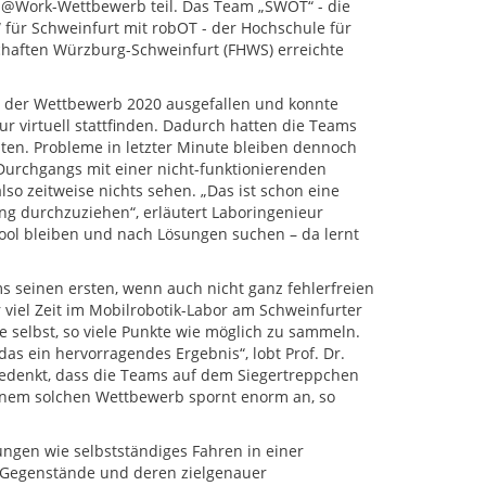
@Work-Wettbewerb teil. Das Team „SWOT“ - die
für Schweinfurt mit robOT - der Hochschule für
aften Würzburg-Schweinfurt (FHWS) erreichte
 der Wettbewerb 2020 ausgefallen und konnte
ur virtuell stattfinden. Dadurch hatten die Teams
ten. Probleme in letzter Minute bleiben dennoch
urchgangs mit einer nicht-funktionierenden
o zeitweise nichts sehen. „Das ist schon eine
ing durchzuziehen“, erläutert Laboringenieur
ool bleiben und nach Lösungen suchen – da lernt
s seinen ersten, wenn auch nicht ganz fehlerfreien
viel Zeit im Mobilrobotik-Labor am Schweinfurter
 selbst, so viele Punkte wie möglich zu sammeln.
 das ein hervorragendes Ergebnis“, lobt Prof. Dr.
bedenkt, dass die Teams auf dem Siegertreppchen
 einem solchen Wettbewerb spornt enorm an, so
ungen wie selbstständiges Fahren in einer
 Gegenstände und deren zielgenauer