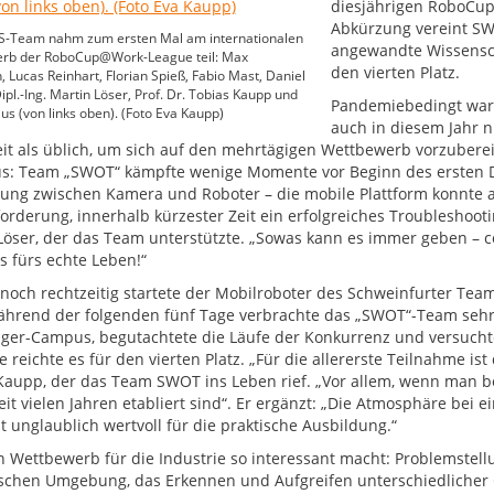
diesjährigen RoboCup
Abkürzung vereint SW 
-Team nahm zum ersten Mal am internationalen
angewandte Wissensch
rb der RoboCup@Work-League teil: Max
den vierten Platz.
Lucas Reinhart, Florian Spieß, Fabio Mast, Daniel
pl.-Ing. Martin Löser, Prof. Dr. Tobias Kaupp und
Pandemiebedingt war
us (von links oben). (Foto Eva Kaupp)
auch in diesem Jahr n
it als üblich, um sich auf den mehrtägigen Wettbewerb vorzuberei
us: Team „SWOT“ kämpfte wenige Momente vor Beginn des ersten D
ung zwischen Kamera und Roboter – die mobile Plattform konnte als
orderung, innerhalb kürzester Zeit ein erfolgreiches Troubleshoot
Löser, der das Team unterstützte. „Sowas kann es immer geben – c
 fürs echte Leben!“
noch rechtzeitig startete der Mobilroboter des Schweinfurter Team
ährend der folgenden fünf Tage verbrachte das „SWOT“-Team sehr 
iger-Campus, begutachtete die Läufe der Konkurrenz und versuchte
reichte es für den vierten Platz. „Für die allererste Teilnahme ist
Kaupp, der das Team SWOT ins Leben rief. „Vor allem, wenn man 
eit vielen Jahren etabliert sind“. Er ergänzt: „Die Atmosphäre bei
t unglaublich wertvoll für die praktische Ausbildung.“
 Wettbewerb für die Industrie so interessant macht: Problemstell
chen Umgebung, das Erkennen und Aufgreifen unterschiedlicher