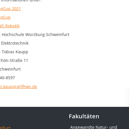
oCup 2021
boCup
S Robotik
: Hochschule Würzburg-Schweinfurt
 Elektrotechnik
r. Tobias Kaupp
chön-Straße 11
chweinfurt
40-8597
as.kaupp[at]fhws.de
Fakultäten
Angewandte Natur- und
nfurt