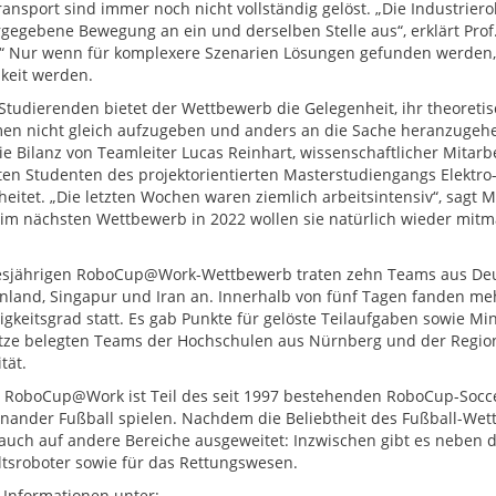
ransport sind immer noch nicht vollständig gelöst. „Die Industriero
rgegebene Bewegung an ein und derselben Stelle aus“, erklärt Prof
“ Nur wenn für komplexere Szenarien Lösungen gefunden werden, k
hkeit werden.
 Studierenden bietet der Wettbewerb die Gelegenheit, ihr theoreti
en nicht gleich aufzugeben und anders an die Sache heranzugehe
ie Bilanz von Teamleiter Lucas Reinhart, wissenschaftlicher Mitarbe
gten Studenten des projektorientierten Masterstudiengangs Elektro
eitet. „Die letzten Wochen waren ziemlich arbeitsintensiv“, sagt
im nächsten Wettbewerb in 2022 wollen sie natürlich wieder mitm
sjährigen RoboCup@Work-Wettbewerb traten zehn Teams aus Deut
nland, Singapur und Iran an. Innerhalb von fünf Tagen fanden m
igkeitsgrad statt. Es gab Punkte für gelöste Teilaufgaben sowie Min
ätze belegten Teams der Hochschulen aus Nürnberg und der Regi
tät.
a RoboCup@Work ist Teil des seit 1997 bestehenden RoboCup-Soc
nander Fußball spielen. Nachdem die Beliebtheit des Fußball-We
 auch auf andere Bereiche ausgeweitet: Inzwischen gibt es neben 
tsroboter sowie für das Rettungswesen.
 Informationen unter: