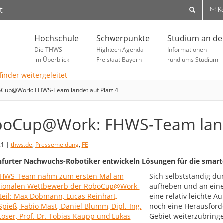
t
Ko
Hochschule
Schwerpunkte
Studium an d
Die THWS
Hightech Agenda
Informationen
im Überblick
Freistaat Bayern
rund ums Studium
Cup@Work: FHWS-Team landet auf Platz 4
oCup@Work: FHWS-Team lande
21 |
thws.de
,
Pressemeldung
,
FE
furter Nachwuchs-Robotiker entwickeln Lösungen für die smart
Sich selbstständig d
aufheben und an eine
eine relativ leichte 
noch eine Herausford
Gebiet weiterzubring