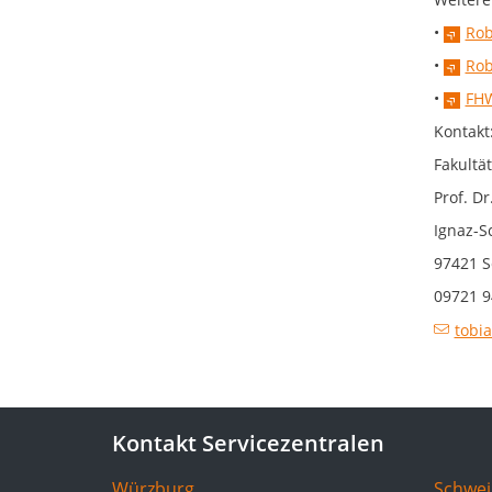
•
Rob
•
Ro
•
FHW
Kontakt
Fakultät
Prof. D
Ignaz-S
97421 S
09721 9
tobi
Kontakt Servicezentralen
Würzburg
Schwei