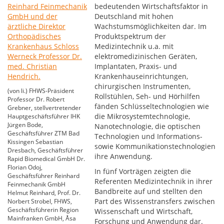
bedeutenden Wirtschaftsfaktor in
Deutschland mit hohen
Wachstumsmöglichkeiten dar. Im
Produktspektrum der
Medizintechnik u.a. mit
elektromedizinischen Geräten,
Implantaten, Praxis- und
Krankenhauseinrichtungen,
chirurgischen Instrumenten,
(von li.) FHWS-Präsident
Rollstühlen, Seh- und Hörhilfen
Professor Dr. Robert
fänden Schlüsseltechnologien wie
Grebner, stellvertretender
die Mikrosystemtechnologie,
Hauptgeschäftsführer IHK
Jürgen Bode,
Nanotechnologie, die optischen
Geschäftsführer ZTM Bad
Technologien und Informations-
Kissingen Sebastian
sowie Kommunikationstechnologien
Dresbach, Geschäftsführer
ihre Anwendung.
Rapid Biomedical GmbH Dr.
Florian Odoj,
In fünf Vorträgen zeigten die
Geschäftsführer Reinhard
Referenten Medizintechnik in ihrer
Feinmechanik GmbH
Bandbreite auf und stellten den
Helmut Reinhard, Prof. Dr.
Part des Wissenstransfers zwischen
Norbert Strobel, FHWS,
Geschäftsführerin Region
Wissenschaft und Wirtschaft,
Mainfranken GmbH, Åsa
Forschung und Anwendung dar.