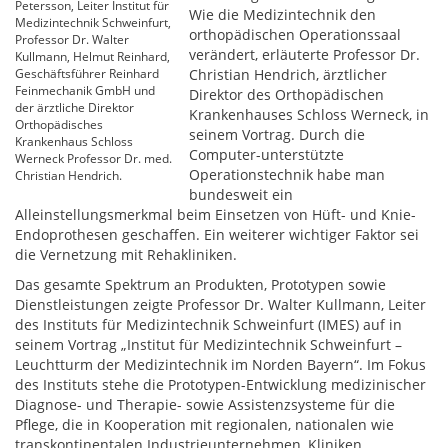
Petersson, Leiter Institut für
Wie die Medizintechnik den
Medizintechnik Schweinfurt,
orthopädischen Operationssaal
Professor Dr. Walter
verändert, erläuterte Professor Dr.
Kullmann, Helmut Reinhard,
Geschäftsführer Reinhard
Christian Hendrich, ärztlicher
Feinmechanik GmbH und
Direktor des Orthopädischen
der ärztliche Direktor
Krankenhauses Schloss Werneck, in
Orthopädisches
seinem Vortrag. Durch die
Krankenhaus Schloss
Computer-unterstützte
Werneck Professor Dr. med.
Operationstechnik habe man
Christian Hendrich.
bundesweit ein
Alleinstellungsmerkmal beim Einsetzen von Hüft- und Knie-
Endoprothesen geschaffen. Ein weiterer wichtiger Faktor sei
die Vernetzung mit Rehakliniken.
Das gesamte Spektrum an Produkten, Prototypen sowie
Dienstleistungen zeigte Professor Dr. Walter Kullmann, Leiter
des Instituts für Medizintechnik Schweinfurt (IMES) auf in
seinem Vortrag „Institut für Medizintechnik Schweinfurt –
Leuchtturm der Medizintechnik im Norden Bayern“. Im Fokus
des Instituts stehe die Prototypen-Entwicklung medizinischer
Diagnose- und Therapie- sowie Assistenzsysteme für die
Pflege, die in Kooperation mit regionalen, nationalen wie
transkontinentalen Industrieunternehmen, Kliniken,