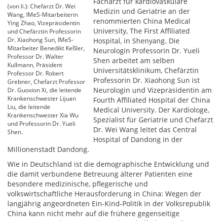
Facharzt für kardiovaskuläre
(von li.): Chefarzt Dr. Wei
Medizin und Geriatrie an der
Wang, IMeS-Mitarbeiterin
renommierten China Medical
Ying Zhao, Vizepräsidentin
University, The First Affiliated
und Chefärztin Professorin
Dr. Xiaohong Sun, IMeS-
Hospital, in Shenyang. Die
Mitarbeiter Benedikt Keßler,
Neurologin Professorin Dr. Yueli
Professor Dr. Walter
Shen arbeitet am selben
Kullmann, Präsident
Universitätsklinikum, Chefärztin
Professor Dr. Robert
Professorin Dr. Xiaohong Sun ist
Grebner, Chefarzt Professor
Neurologin und Vizepräsidentin am
Dr. Guoxion Xi, die leitende
Krankenschwester Lijuan
Fourth Affiliated Hospital der China
Liu, die leitende
Medical University. Der Kardiologe,
Krankenschwester Xia Wu
Spezialist für Geriatrie und Chefarzt
und Professorin Dr. Yueli
Dr. Wei Wang leitet das Central
Shen.
Hospital of Dandong in der
Millionenstadt Dandong.
Wie in Deutschland ist die demographische Entwicklung und
die damit verbundene Betreuung älterer Patienten eine
besondere medizinische, pflegerische und
volkswirtschaftliche Herausforderung in China: Wegen der
langjährig angeordneten Ein-Kind-Politik in der Volksrepublik
China kann nicht mehr auf die frühere gegenseitige