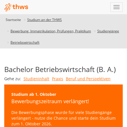
Startseite
Studium an der THWS
Bewerbung, Immatrikulation, Prüfungen, Praktikum
Studiengänge
Betriebswirtschaft
Studiengangdatenbank
Bachelor Betriebswirtschaft (B. A.)
THWS
Gehe zu:
Studieninhalt
Praxis
Beruf und Perspektiven
-
unser
Studium ab 1. Oktober
Studiengangfinder
Bewerbungszeitraum verlängert!
Unser
Die Bewerbungsphase wurde für viele Studiengänge
Studiengangfinder
verlängert - nutze die Chance und starte dein Studium
hilft
zum 1. Oktober 2026.
dir