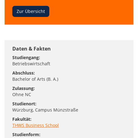
bei
deiner
Zur Übersicht
Suche
nach
dem
perfekten
Studiengang!
Daten & Fakten
Studiengang:
Betriebswirtschaft
Abschluss:
Bachelor of Arts (B. A.)
Zulassung:
Ohne NC
Studienort:
Würzburg
, Campus Münzstraße
Fakultät:
THWS Business School
Studienform: