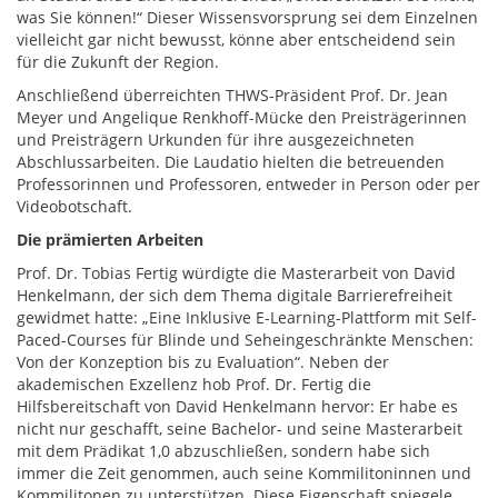
was Sie können!“ Dieser Wissensvorsprung sei dem Einzelnen
vielleicht gar nicht bewusst, könne aber entscheidend sein
für die Zukunft der Region.
Anschließend überreichten THWS-Präsident Prof. Dr. Jean
Meyer und Angelique Renkhoff-Mücke den Preisträgerinnen
und Preisträgern Urkunden für ihre ausgezeichneten
Abschlussarbeiten. Die Laudatio hielten die betreuenden
Professorinnen und Professoren, entweder in Person oder per
Videobotschaft.
Die prämierten Arbeiten
Prof. Dr. Tobias Fertig würdigte die Masterarbeit von David
Henkelmann, der sich dem Thema digitale Barrierefreiheit
gewidmet hatte: „Eine Inklusive E-Learning-Plattform mit Self-
Paced-Courses für Blinde und Seheingeschränkte Menschen:
Von der Konzeption bis zu Evaluation“. Neben der
akademischen Exzellenz hob Prof. Dr. Fertig die
Hilfsbereitschaft von David Henkelmann hervor: Er habe es
nicht nur geschafft, seine Bachelor- und seine Masterarbeit
mit dem Prädikat 1,0 abzuschließen, sondern habe sich
immer die Zeit genommen, auch seine Kommilitoninnen und
Kommilitonen zu unterstützen. Diese Eigenschaft spiegele