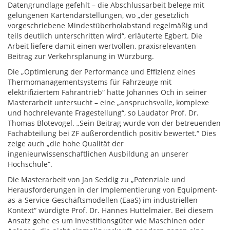
Datengrundlage gefehlt – die Abschlussarbeit belege mit
gelungenen Kartendarstellungen, wo „der gesetzlich
vorgeschriebene Mindestüberholabstand regelmäßig und
teils deutlich unterschritten wird“, erläuterte Egbert. Die
Arbeit liefere damit einen wertvollen, praxisrelevanten
Beitrag zur Verkehrsplanung in Würzburg.
Die „Optimierung der Performance und Effizienz eines
Thermomanagementsystems für Fahrzeuge mit
elektrifiziertem Fahrantrieb“ hatte Johannes Och in seiner
Masterarbeit untersucht – eine „anspruchsvolle, komplexe
und hochrelevante Fragestellung“, so Laudator Prof. Dr.
Thomas Blotevogel. „Sein Beitrag wurde von der betreuenden
Fachabteilung bei ZF außerordentlich positiv bewertet.“ Dies
zeige auch „die hohe Qualität der
ingenieurwissenschaftlichen Ausbildung an unserer
Hochschule“.
Die Masterarbeit von Jan Seddig zu „Potenziale und
Herausforderungen in der Implementierung von Equipment-
as-a-Service-Geschäftsmodellen (EaaS) im industriellen
Kontext“ würdigte Prof. Dr. Hannes Huttelmaier. Bei diesem
Ansatz gehe es um Investitionsgüter wie Maschinen oder