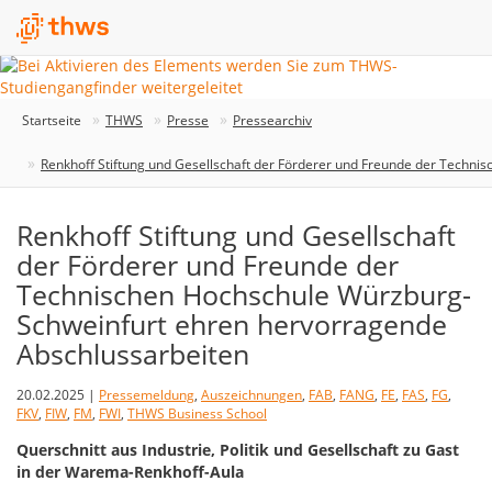
Startseite
THWS
Presse
Pressearchiv
Renkhoff Stiftung und Gesellschaft der Förderer und Freunde der Techn
Renkhoff Stiftung und Gesellschaft
der Förderer und Freunde der
Technischen Hochschule Würzburg-
Schweinfurt ehren hervorragende
Abschlussarbeiten
20.02.2025 |
Pressemeldung
,
Auszeichnungen
,
FAB
,
FANG
,
FE
,
FAS
,
FG
,
FKV
,
FIW
,
FM
,
FWI
,
THWS Business School
Querschnitt aus Industrie, Politik und Gesellschaft zu Gast
in der Warema-Renkhoff-Aula