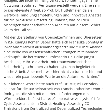
Anlagen, die nicht einmalig verkauft, sondern gegen eine
Nutzungsgebühr zur Verfügung gestellt werden. Eine sehr
praxisrelevante Arbeit, so Prof. Dr. Huttelmaier, da sie
wertvolle Handlungsempfehlungen und innovative Ansätze
für die praktische Umsetzung umfasse, was bei den
bisherigen wissenschaftlichen Arbeiten auf diesem Gebiet
kaum der Fall sei.
Mit der „Darstellung von Übersetzer*innen und Übersetzen
in R.F. Kuangs Roman Babel“ hatte sich Franziska Sonntag in
ihrer Masterarbeit auseinandergesetzt und für ihre Analyse
eine Reihe von wissenschaftlichen Strängen miteinander
verknüpft. Die betreuende Professorin Dr. Heike Jüngst
bescheinigte ihr, die Arbeit „mit traumwandlerischer
Sicherheit“ geschrieben zu haben. „Ja, man begleitet eine
solche Arbeit. Aber mehr war hier nicht zu tun, nur hin und
wieder ein paar lobende Worte an die Autorin zu richten.“
Nur lobende Worte hatte auch Prof. Dr. Miguel Gonzalez-
Salazar für die Bachelorarbeit von Francis Catherine Tenorio
Rodriguez, die sich mit den Herausforderungen des
Wärmesektors befasst hatte: „Comparative Analysis of Life
Cycle Assessments in District Heating: Assessing CO₂
Emissions from Centralized and Decentralized Technologies