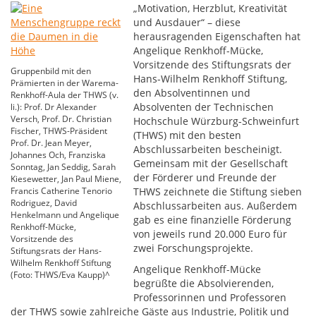
„Motivation, Herzblut, Kreativität
und Ausdauer“ – diese
herausragenden Eigenschaften hat
Angelique Renkhoff-Mücke,
Vorsitzende des Stiftungsrats der
Gruppenbild mit den
Hans-Wilhelm Renkhoff Stiftung,
Prämierten in der Warema-
den Absolventinnen und
Renkhoff-Aula der THWS (v.
Absolventen der Technischen
li.): Prof. Dr Alexander
Versch, Prof. Dr. Christian
Hochschule Würzburg-Schweinfurt
Fischer, THWS-Präsident
(THWS) mit den besten
Prof. Dr. Jean Meyer,
Abschlussarbeiten bescheinigt.
Johannes Och, Franziska
Gemeinsam mit der Gesellschaft
Sonntag, Jan Seddig, Sarah
der Förderer und Freunde der
Kiesewetter, Jan Paul Miene,
Francis Catherine Tenorio
THWS zeichnete die Stiftung sieben
Rodriguez, David
Abschlussarbeiten aus. Außerdem
Henkelmann und Angelique
gab es eine finanzielle Förderung
Renkhoff-Mücke,
von jeweils rund 20.000 Euro für
Vorsitzende des
zwei Forschungsprojekte.
Stiftungsrats der Hans-
Wilhelm Renkhoff Stiftung
Angelique Renkhoff-Mücke
(Foto: THWS/Eva Kaupp)^
begrüßte die Absolvierenden,
Professorinnen und Professoren
der THWS sowie zahlreiche Gäste aus Industrie, Politik und