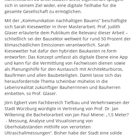
sich in seinem Ziel wider, eine digitale Teilhabe für die
gesamte Gesellschaft zu ermöglichen.
Mit der „Kommunikation nachhaltigen Bauens“ beschäftigte
sich Sarah Kiesewetter in ihrer Masterarbeit. Prof. Judith
Glaser erläuterte dem Publikum die Relevanz dieser Arbeit –
schließlich sei der Bausektor weltweit für rund 50 Prozent der
klimaschädlichen Emissionen verantwortlich. Sarah
Kiesewetter hat dafür den hybriden Baukasten re.form
entworfen: Das Konzept umfasst als digitale Ebene eine App
und kann für die Vermittlung von Fachwissen dienen sowie
als Planungshilfe für den Austausch mit Architekturbüros,
Baufirmen und allen Baubeteiligten. Damit lasse sich das
herausfordernde Thema scheinbar mühelos in die
Lebensrealität zukünftiger Bauherrinnen und Bauherren
einbetten, so Prof. Glaser.
Jörn Egbert vom Fachbereich Tiefbau und Verkehrswesen der
Stadt Würzburg würdigte in Vertretung von Prof. Dr. Jan
Wilkening die Bachelorarbeit von Jan Paul Miene: „1,5 Meter?
- Messung, Analyse und Visualisierung von
Überholabständen mithilfe von verorteten
Ultraschallmessungen“. Bisher habe der Stadt eine solide