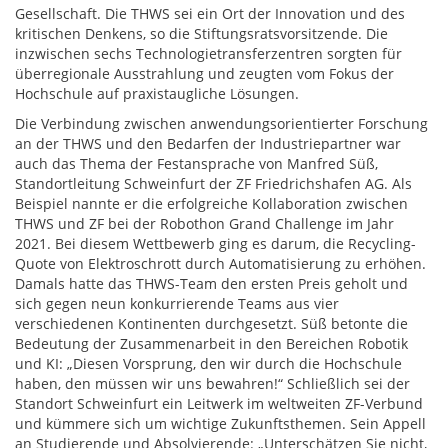
Gesellschaft. Die THWS sei ein Ort der Innovation und des
kritischen Denkens, so die Stiftungsratsvorsitzende. Die
inzwischen sechs Technologietransferzentren sorgten für
überregionale Ausstrahlung und zeugten vom Fokus der
Hochschule auf praxistaugliche Lösungen.
Die Verbindung zwischen anwendungsorientierter Forschung
an der THWS und den Bedarfen der Industriepartner war
auch das Thema der Festansprache von Manfred Süß,
Standortleitung Schweinfurt der ZF Friedrichshafen AG. Als
Beispiel nannte er die erfolgreiche Kollaboration zwischen
THWS und ZF bei der Robothon Grand Challenge im Jahr
2021. Bei diesem Wettbewerb ging es darum, die Recycling-
Quote von Elektroschrott durch Automatisierung zu erhöhen.
Damals hatte das THWS-Team den ersten Preis geholt und
sich gegen neun konkurrierende Teams aus vier
verschiedenen Kontinenten durchgesetzt. Süß betonte die
Bedeutung der Zusammenarbeit in den Bereichen Robotik
und KI: „Diesen Vorsprung, den wir durch die Hochschule
haben, den müssen wir uns bewahren!“ Schließlich sei der
Standort Schweinfurt ein Leitwerk im weltweiten ZF-Verbund
und kümmere sich um wichtige Zukunftsthemen. Sein Appell
an Studierende und Absolvierende: „Unterschätzen Sie nicht,