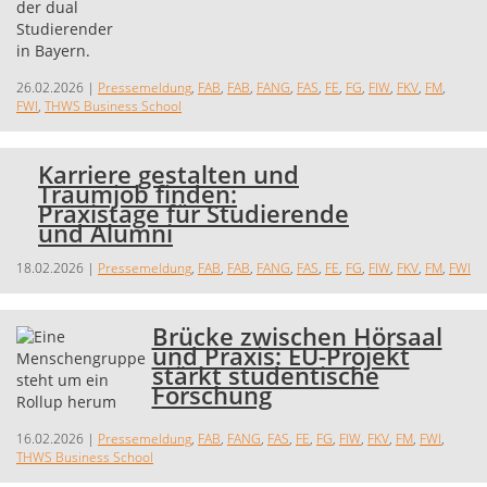
26.02.2026
|
Pressemeldung
,
FAB
,
FAB
,
FANG
,
FAS
,
FE
,
FG
,
FIW
,
FKV
,
FM
,
FWI
,
THWS Business School
Karriere gestalten und
Traumjob finden:
Praxistage für Studierende
und Alumni
18.02.2026
|
Pressemeldung
,
FAB
,
FAB
,
FANG
,
FAS
,
FE
,
FG
,
FIW
,
FKV
,
FM
,
FWI
Brücke zwischen Hörsaal
und Praxis: EU-Projekt
stärkt studentische
Forschung
16.02.2026
|
Pressemeldung
,
FAB
,
FANG
,
FAS
,
FE
,
FG
,
FIW
,
FKV
,
FM
,
FWI
,
THWS Business School