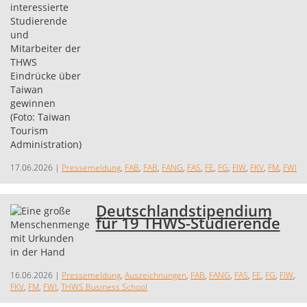
17.06.2026
|
Pressemeldung
,
FAB
,
FAB
,
FANG
,
FAS
,
FE
,
FG
,
FIW
,
FKV
,
FM
,
FWI
Deutschlandstipendium
für 19 THWS-Studierende
16.06.2026
|
Pressemeldung
,
Auszeichnungen
,
FAB
,
FANG
,
FAS
,
FE
,
FG
,
FIW
,
FKV
,
FM
,
FWI
,
THWS Business School