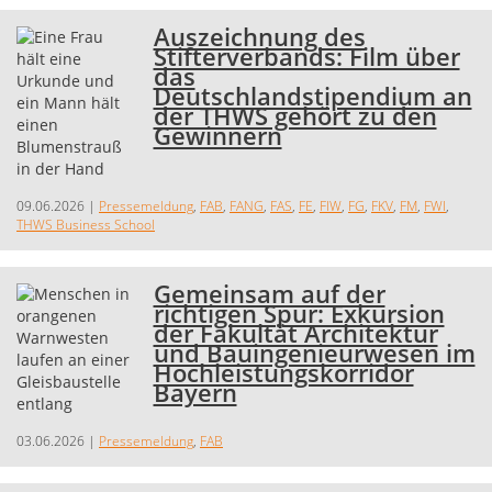
Auszeichnung des
Stifterverbands: Film über
das
Deutschlandstipendium an
der THWS gehört zu den
Gewinnern
09.06.2026
|
Pressemeldung
,
FAB
,
FANG
,
FAS
,
FE
,
FIW
,
FG
,
FKV
,
FM
,
FWI
,
THWS Business School
Gemeinsam auf der
richtigen Spur: Exkursion
der Fakultät Architektur
und Bauingenieurwesen im
Hochleistungskorridor
Bayern
03.06.2026
|
Pressemeldung
,
FAB