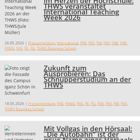
im Herzen der Hochschule:
THWS veranstaltet
International Teaching
Week 2026
26.05.2026
|
Pressemeldung
,
International
,
FIW
,
FKV
,
FM
,
FWI
,
FAB
,
FAB
,
FANG
,
FAS
,
FE
,
FG
,
THWS Business School
Zukunft zum
Ausprobieren: Das
Schnupperstudium an der
THWS
18.05.2026
|
Pressemeldung
,
FAB
,
FANG
,
FAS
,
FE
,
FG
,
FIW
,
FKV
,
FM
,
FWI
,
THWS Business School
Mit Vollgas in den Hörsaal:
„Die Autobahn“ ist der
neue Name eines Hörsaals