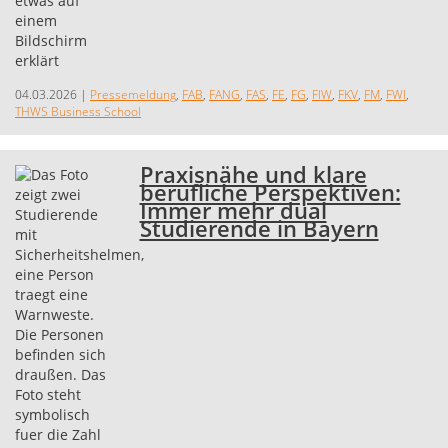
04.03.2026
|
Pressemeldung
,
FAB
,
FANG
,
FAS
,
FE
,
FG
,
FIW
,
FKV
,
FM
,
FWI
,
THWS Business School
Praxisnähe und klare
berufliche Perspektiven:
Immer mehr dual
Studierende in Bayern