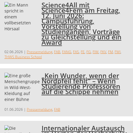
Science4All mit
Science4Fem am Freitag,
12. Juni 2026:
Campusführung,
Vorstellung von
Studiengängen, Vorträge
zu Gleichstellung und ein
Award
02.06.2026
|
Pressemeldung
,
FAB
,
FANG
,
FAS
,
FE
,
FG
,
FIW
,
FKV
,
FM
,
FWI
,
THWS Business School
„Kein Wunder, wenn der
Nordpfeil fehlt“ – Wenn
Studierende Professoren
auf die Schippe nehmen
01.06.2026
|
Pressemeldung
,
FAB
Internationaler Austausch