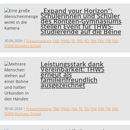
„Expand your Horizon“:
Schülerinnen und Schüler
des Röntgen-Gymnasiums
stellen Event für THWS-
Studierende auf die Beine
30.06.2026
|
Pressemeldung
,
FAB
,
FANG
,
FE
,
FAS
,
FG
,
FIW
,
FKV
,
FM
,
FWI
,
THWS Business School
Leistungsstark dank
Vereinbarkeit: THWS
erneut als
familienfreundlich
ausgezeichnet
30.06.2026
|
Pressemeldung
,
FAB
,
FANG
,
FAS
,
FE
,
FG
,
FKV
,
FIW
,
FM
,
FWI
,
THWS Business School