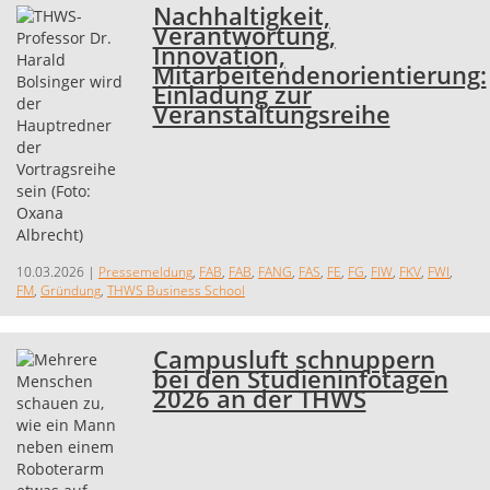
Nachhaltigkeit,
Verantwortung,
Innovation,
Mitarbeitendenorientierung:
Einladung zur
Veranstaltungsreihe
10.03.2026
|
Pressemeldung
,
FAB
,
FAB
,
FANG
,
FAS
,
FE
,
FG
,
FIW
,
FKV
,
FWI
,
FM
,
Gründung
,
THWS Business School
Campusluft schnuppern
bei den Studieninfotagen
2026 an der THWS