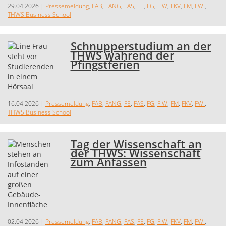
29.04.2026
|
Pressemeldung
,
FAB
,
FANG
,
FAS
,
FE
,
FG
,
FIW
,
FKV
,
FM
,
FWI
,
THWS Business School
Schnupperstudium an der
THWS während der
Pfingstferien
16.04.2026
|
Pressemeldung
,
FAB
,
FANG
,
FE
,
FAS
,
FG
,
FIW
,
FM
,
FKV
,
FWI
,
THWS Business School
Tag der Wissenschaft an
der THWS: Wissenschaft
zum Anfassen
02.04.2026
|
Pressemeldung
,
FAB
,
FANG
,
FAS
,
FE
,
FG
,
FIW
,
FKV
,
FM
,
FWI
,