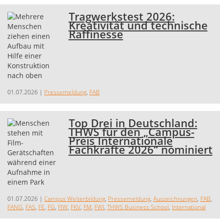
Tragwerkstest 2026:
Kreativität und technische
Raffinesse
01.07.2026
|
Pressemeldung
,
FAB
Top Drei in Deutschland:
THWS für den „Campus-
Preis Internationale
Fachkräfte 2026“ nominiert
01.07.2026
|
Campus Weiterbildung
,
Pressemeldung
,
Auszeichnungen
,
FAB
,
FANG
,
FAS
,
FE
,
FG
,
FIW
,
FKV
,
FM
,
FWI
,
THWS Business School
,
International