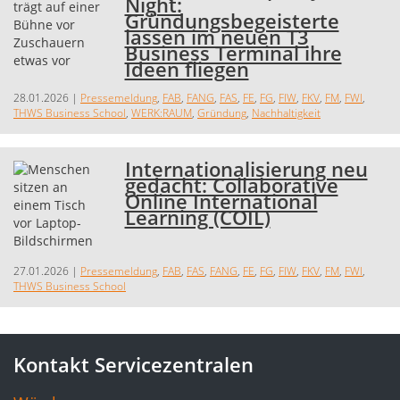
Night:
Gründungsbegeisterte
lassen im neuen T3
Business Terminal ihre
Ideen fliegen
28.01.2026
|
Pressemeldung
,
FAB
,
FANG
,
FAS
,
FE
,
FG
,
FIW
,
FKV
,
FM
,
FWI
,
THWS Business School
,
WERK:RAUM
,
Gründung
,
Nachhaltigkeit
Internationalisierung neu
gedacht: Collaborative
Online International
Learning (COIL)
27.01.2026
|
Pressemeldung
,
FAB
,
FAS
,
FANG
,
FE
,
FG
,
FIW
,
FKV
,
FM
,
FWI
,
THWS Business School
Kontakt Servicezentralen