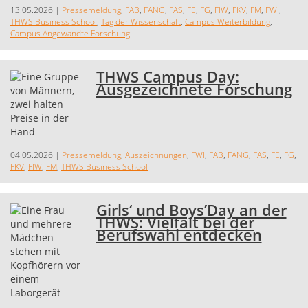
13.05.2026
|
Pressemeldung
,
FAB
,
FANG
,
FAS
,
FE
,
FG
,
FIW
,
FKV
,
FM
,
FWI
,
THWS Business School
,
Tag der Wissenschaft
,
Campus Weiterbildung
,
Campus Angewandte Forschung
THWS Campus Day:
Ausgezeichnete Forschung
04.05.2026
|
Pressemeldung
,
Auszeichnungen
,
FWI
,
FAB
,
FANG
,
FAS
,
FE
,
FG
,
FKV
,
FIW
,
FM
,
THWS Business School
Girls‘ und Boys’Day an der
THWS: Vielfalt bei der
Berufswahl entdecken