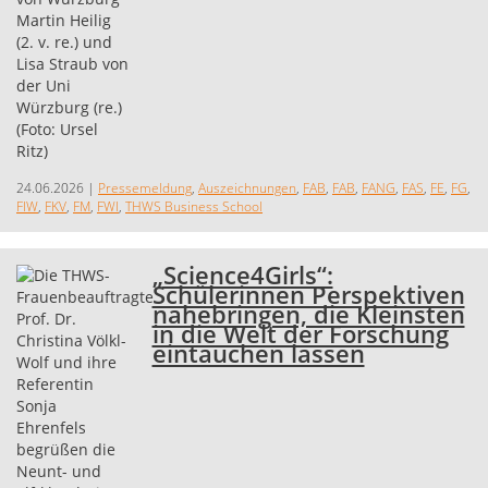
24.06.2026
|
Pressemeldung
,
Auszeichnungen
,
FAB
,
FAB
,
FANG
,
FAS
,
FE
,
FG
,
FIW
,
FKV
,
FM
,
FWI
,
THWS Business School
„Science4Girls“:
Schülerinnen Perspektiven
nahebringen, die Kleinsten
in die Welt der Forschung
eintauchen lassen