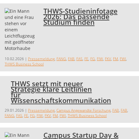
THWS-Studieninfotage
2026: Das passende
Studium finden
10.02.2026
|
Pressemeldung
,
FANG
,
FAB
,
FAS
,
FE
,
FG
,
FIW
,
FKV
,
FM
,
FWI
,
THWS Business School
THWS setzt mit neuer
Strategie klare Leitlinien
für
Wissenschaftskommunikation
29.01.2026
|
Pressemeldung
,
Campus Angewandte Forschung
,
FAB
,
FAB
,
FANG
,
FAS
,
FE
,
FG
,
FIW
,
FKV
,
FM
,
FWI
,
THWS Business School
Campus Startup Day &