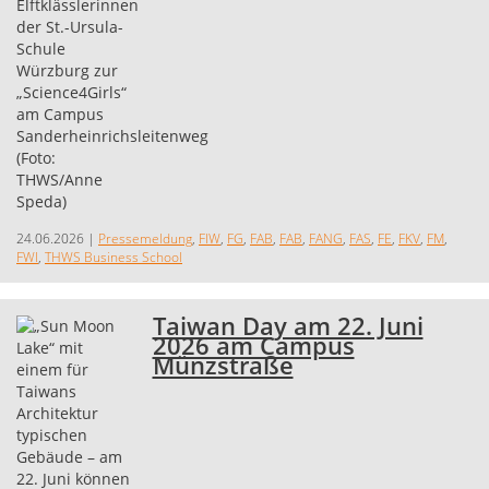
24.06.2026
|
Pressemeldung
,
FIW
,
FG
,
FAB
,
FAB
,
FANG
,
FAS
,
FE
,
FKV
,
FM
,
FWI
,
THWS Business School
Taiwan Day am 22. Juni
2026 am Campus
Münzstraße