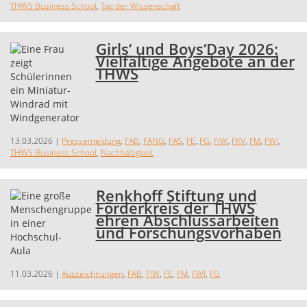
THWS Business School
,
Tag der Wissenschaft
Girls‘ und Boys‘Day 2026:
Vielfältige Angebote an der
THWS
13.03.2026
|
Pressemeldung
,
FAB
,
FANG
,
FAS
,
FE
,
FG
,
FIW
,
FKV
,
FM
,
FWI
,
THWS Business School
,
Nachhaltigkeit
Renkhoff Stiftung und
Förderkreis der THWS
ehren Abschlussarbeiten
und Forschungsvorhaben
11.03.2026
|
Auszeichnungen
,
FAB
,
FIW
,
FE
,
FM
,
FWI
,
FG