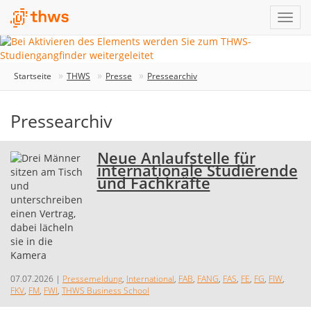
Startseite
THWS
Presse
Pressearchiv
Pressearchiv
Neue Anlaufstelle für
internationale Studierende
und Fachkräfte
07.07.2026
|
Pressemeldung
,
International
,
FAB
,
FANG
,
FAS
,
FE
,
FG
,
FIW
,
FKV
,
FM
,
FWI
,
THWS Business School