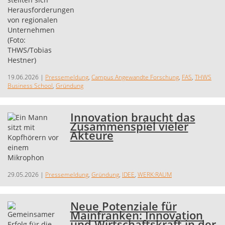
19.06.2026
|
Pressemeldung
,
Campus Angewandte Forschung
,
FAS
,
THWS
Business School
,
Gründung
Innovation braucht das
Zusammenspiel vieler
Akteure
29.05.2026
|
Pressemeldung
,
Gründung
,
IDEE
,
WERK:RAUM
Neue Potenziale für
Mainfranken: Innovation
und Wirtschaftskraft in der