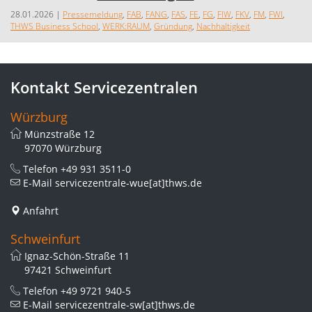
28.01.2026
|
Pressemeldung
,
FAB
,
FANG
,
FAS
,
FE
,
FG
,
FIW
,
FKV
,
FM
,
FWI
,
THWS Business School
,
WERK:RAUM
,
Gründung
,
Nachhaltigkeit
Kontakt Servicezentralen
Würzburg
Münzstraße 12
97070 Würzburg
Telefon
+49 931 3511-0
E-Mail
servicezentrale-wue[at]thws.de
Anfahrt
Schweinfurt
Ignaz-Schön-Straße 11
97421 Schweinfurt
Telefon
+49 9721 940-5
E-Mail
servicezentrale-sw[at]thws.de