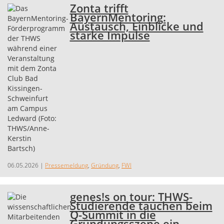
Zonta trifft
BayernMentoring:
Austausch, Einblicke und
starke Impulse
06.05.2026
|
Pressemeldung
,
Gründung
,
FWI
genes!s on tour: THWS-
Studierende tauchen beim
Q-Summit in die
Gründungsszene ein