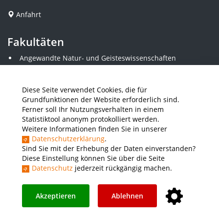
Anfahrt
Fakultäten
Angewandte Natur- und Geisteswissenschaften
Angewandte Sozialwissenschaften
Architektur und Bauingenieurwesen
Elektrotechnik
Diese Seite verwendet Cookies, die für
Gestaltung
Grundfunktionen der Website erforderlich sind.
Informatik und Wirtschaftsinformatik
Ferner soll Ihr Nutzungsverhalten in einem
Kunststofftechnik und Vermessung
Statistiktool anonym protokolliert werden.
Maschinenbau
Weitere Informationen finden Sie in unserer
THWS Business School
Datenschutzerklärung
.
Wirtschaftsingenieurwesen
Sind Sie mit der Erhebung der Daten einverstanden?
Diese Einstellung können Sie über die Seite
Datenschutz
jederzeit rückgängig machen.
Presse
Stellenausschreibungen
Intranet
THWS Store
Instagram
YouTube
LinkedIn
Akzeptieren
Ablehnen
Impressum
Barrierefreiheit
Datenschutz