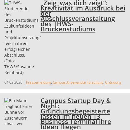
„Zeig, was dich zeigt“:
Kreativität im Ausdruck bei
der
Abschlussveranstaltung
des THWS-
Brückenstudiums
04.02.2026
|
Pressemeldung
,
Campus Angewandte Forschung
,
Gründung
Campus Startup Day &
Night:
Gründungsbegeisterte
lassen im neuen T3
Business Terminal ihre
Ideen fliegen