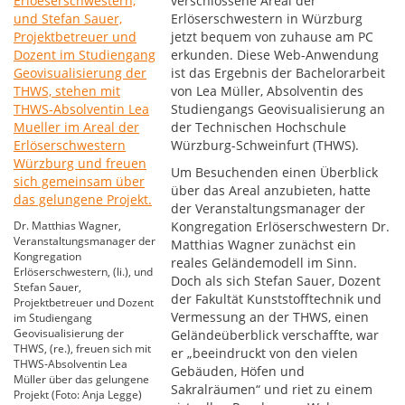
verschlossene Areal der
Erlöserschwestern in Würzburg
jetzt bequem von zuhause am PC
erkunden. Diese Web-Anwendung
ist das Ergebnis der Bachelorarbeit
von Lea Müller, Absolventin des
Studiengangs Geovisualisierung an
der Technischen Hochschule
Würzburg-Schweinfurt (THWS).
Um Besuchenden einen Überblick
über das Areal anzubieten, hatte
der Veranstaltungsmanager der
Dr. Matthias Wagner,
Kongregation Erlöserschwestern Dr.
Veranstaltungsmanager der
Matthias Wagner zunächst ein
Kongregation
reales Geländemodell im Sinn.
Erlöserschwestern, (li.), und
Doch als sich Stefan Sauer, Dozent
Stefan Sauer,
der Fakultät Kunststofftechnik und
Projektbetreuer und Dozent
Vermessung an der THWS, einen
im Studiengang
Geovisualisierung der
Geländeüberblick verschaffte, war
THWS, (re.), freuen sich mit
er „beeindruckt von den vielen
THWS-Absolventin Lea
Gebäuden, Höfen und
Müller über das gelungene
Sakralräumen“ und riet zu einem
Projekt (Foto: Anja Legge)