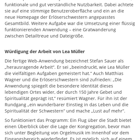
funktionale und gut verständliche Nutzbarkeit. Dabei achtete
sie auf eine stimmige Benutzeroberfläche und ein an die
neue Homepage der Erlöserschwestern angepasstes
Gesamtbild. Weitere Aufgabe war die Umsetzung einer flüssig
funktionierenden Anwendung – eine Gratwanderung
zwischen Detailtreue und Dateigröße.
Würdigung der Arbeit von Lea Müller
Die fertige Web-Anwendung bezeichnet Stefan Sauer als
„herausragende Arbeit“. Er sei „beeindruckt, wie Lea Müller
die vielfältigen Aufgaben gemeistert hat.“ Auch Matthias
Wagner und die Erlöserschwestern sind zufrieden: „Die
Anwendung spiegelt die besondere Identität dieses
lebendigen Ortes wider, der durch 150 Jahre Gebet und
Spiritualität geprägt ist,“ resümiert Wagner. Für ihn ist der
Rundgang „ein wunderbarer Einstieg in das Leben und die
Spiritualität der Schwestern“ und mache „Lust auf mehr“.
So funktioniert das Programm: Ein Flug über die Stadt bietet
einen Überblick über die Lage der Kongregation, bevor man
sich unter Begleitung von Orgelmusik im Innenhof vor dem
Eingangsbereich wiederfindet. Es ist möglich, sich auf einem