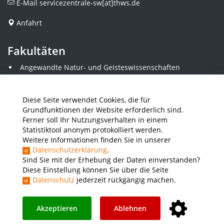
E-Mail
servicezentrale-sw[at]thws.de
Anfahrt
Fakultäten
Angewandte Natur- und Geisteswissenschaften
Angewandte Sozialwissenschaften
Architektur und Bauingenieurwesen
Elektrotechnik
Diese Seite verwendet Cookies, die für
Gestaltung
Grundfunktionen der Website erforderlich sind.
Informatik und Wirtschaftsinformatik
Ferner soll Ihr Nutzungsverhalten in einem
Kunststofftechnik und Vermessung
Statistiktool anonym protokolliert werden.
Maschinenbau
Weitere Informationen finden Sie in unserer
THWS Business School
Datenschutzerklärung
.
Wirtschaftsingenieurwesen
Sind Sie mit der Erhebung der Daten einverstanden?
Diese Einstellung können Sie über die Seite
Datenschutz
jederzeit rückgängig machen.
Presse
Stellenausschreibungen
Intranet
THWS Store
Instagram
YouTube
LinkedIn
Akzeptieren
Ablehnen