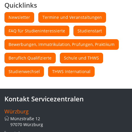
Quicklinks
Newsletter
Termine und Veranstaltungen
FAQ für Studieninteressierte
Studienstart
Bewerbungen, Immatrikulation, Prüfungen, Praktikum
Beruflich Qualifizierte
Schule und THWS
Studienwechsel
THWS International
Kontakt Servicezentralen
Würzburg
Münzstraße 12
97070 Würzburg