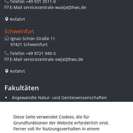
Telefon
+49 931 3511-0
E-Mail
servicezentrale-wue[at]thws.de
Anfahrt
Schweinfurt
Ignaz-Schön-Straße 11
97421 Schweinfurt
Telefon
+49 9721 940-5
E-Mail
servicezentrale-sw[at]thws.de
Anfahrt
Fakultäten
Angewandte Natur- und Geisteswissenschaften
Angewandte Sozialwissenschaften
Architektur und Bauingenieurwesen
Elektrotechnik
Diese Seite verwendet Cookies, die für
Gestaltung
Grundfunktionen der Website erforderlich sind.
Informatik und Wirtschaftsinformatik
Ferner soll Ihr Nutzungsverhalten in einem