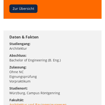
bei
deiner
Zur Übersicht
Suche
nach
dem
perfekten
Studiengang!
Daten & Fakten
Studiengang:
Architektur
Abschluss:
Bachelor of Engineering (B. Eng.)
Zulassung:
Ohne NC
Eignungsprüfung
Vorpraktikum
Studienort:
Würzburg
, Campus Röntgenring
Fakultät:
Architektur und Bauingenieurwesen