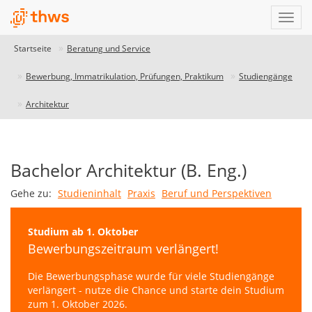
Startseite
Beratung und Service
Bewerbung, Immatrikulation, Prüfungen, Praktikum
Studiengänge
Architektur
Studiengangdatenbank
Bachelor Architektur (B. Eng.)
THWS
Gehe zu:
Studieninhalt
Praxis
Beruf und Perspektiven
-
unser
Studium ab 1. Oktober
Studiengangfinder
Bewerbungszeitraum verlängert!
Unser
Die Bewerbungsphase wurde für viele Studiengänge
Studiengangfinder
verlängert - nutze die Chance und starte dein Studium
hilft
zum 1. Oktober 2026.
dir