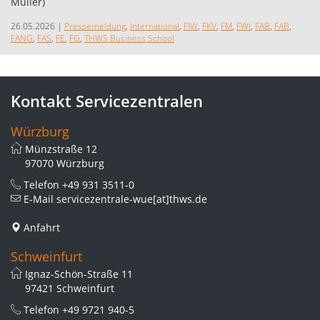
26.05.2026
|
Pressemeldung
,
International
,
FIW
,
FKV
,
FM
,
FWI
,
FAB
,
FAB
,
FANG
,
FAS
,
FE
,
FG
,
THWS Business School
Kontakt Servicezentralen
Würzburg
Münzstraße 12
97070 Würzburg
Telefon
+49 931 3511-0
E-Mail
servicezentrale-wue[at]thws.de
Anfahrt
Schweinfurt
Ignaz-Schön-Straße 11
97421 Schweinfurt
Telefon
+49 9721 940-5