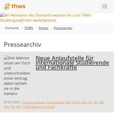
Startseite
THWS
Presse
Pressearchiv
Pressearchiv
Neue Anlaufstelle für
internationale Studierende
und Fachkräfte
07.07.2026
|
Pressemeldung
,
International
,
FAB
,
FANG
,
FAS
,
FE
,
FG
,
FIW
,
FKV
,
FM
,
FWI
,
THWS Business School