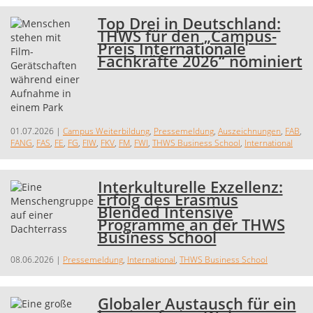
Top Drei in Deutschland:
THWS für den „Campus-
Preis Internationale
Fachkräfte 2026“ nominiert
01.07.2026
|
Campus Weiterbildung
,
Pressemeldung
,
Auszeichnungen
,
FAB
,
FANG
,
FAS
,
FE
,
FG
,
FIW
,
FKV
,
FM
,
FWI
,
THWS Business School
,
International
Interkulturelle Exzellenz:
Erfolg des Erasmus
Blended Intensive
Programme an der THWS
Business School
08.06.2026
|
Pressemeldung
,
International
,
THWS Business School
Globaler Austausch für ein