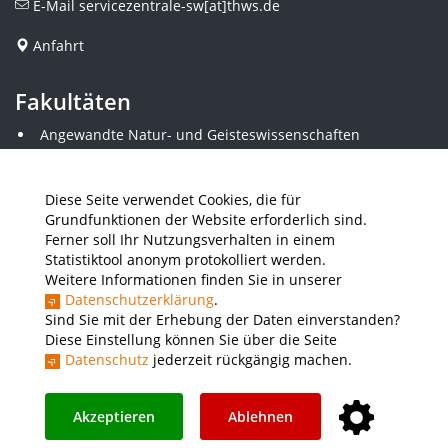
E-Mail
servicezentrale-sw[at]thws.de
Anfahrt
Fakultäten
Angewandte Natur- und Geisteswissenschaften
Angewandte Sozialwissenschaften
Architektur und Bauingenieurwesen
Elektrotechnik
Diese Seite verwendet Cookies, die für
Gestaltung
Grundfunktionen der Website erforderlich sind.
Informatik und Wirtschaftsinformatik
Ferner soll Ihr Nutzungsverhalten in einem
Kunststofftechnik und Vermessung
Statistiktool anonym protokolliert werden.
Maschinenbau
Weitere Informationen finden Sie in unserer
THWS Business School
Datenschutzerklärung
.
Wirtschaftsingenieurwesen
Sind Sie mit der Erhebung der Daten einverstanden?
Diese Einstellung können Sie über die Seite
Datenschutz
jederzeit rückgängig machen.
Presse
Stellenausschreibungen
Intranet
THWS Store
Instagram
YouTube
LinkedIn
Akzeptieren
Ablehnen