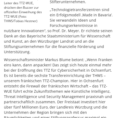
Stifterunternehmen.
Leiter des TTZ-WUE,
drücken den Buzzer zur
„Technologietransferzentren sind
offiziellen Einweihung des
ein Erfolgsmodell ,Made in Bavariaʼ.
TTZ-WUE (Foto:
Sie verwandeln Ideen und
THWS/Tobias Hestner)
Forschungserkenntnisse in
nutzbare Innovationen“, so Prof. Dr. Meyer. Er richtete seinen
Dank an das Bayerische Staatsministerium für Wissenschaft
und Kunst, an den Würzburger Landrat und an die
Stiftungsunternehmen für die finanzielle Förderung und
Unterstützung.
Wissenschaftsminister Markus Blume betont: „Wenn Franken
eins kann, dann anpacken! Das zeigt sich heute einmal mehr
bei der Eröffnung des TTZ für Cybersicherheit in Ochsenfurt.
Es ist bereits die sechste Transfereinrichtung der THWS –
unserem fränkischen TTZ-Champion. Hier in Ochsenfurt
entsteht die Firewall der fränkischen Wirtschaft – das TTZ-
WUE führt echte Zukunftsthemen wie Künstliche Intelligenz,
Threat Intelligence und Security Management praxisnah und
partnerschaftlich zusammen. Der Freistaat investiert hier
über fünf Millionen Euro, der Landkreis Würzburg und die
Unternehmen der Region bringen sich mit den
Räumlichkeiten und einer Stiftungsprofessur maximal ein.