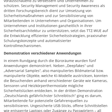
vorausschauend zu verbessern und Unternehmen zu
schützen. Security Management und Security Awareness als
dritten Forschungsbereich dient zur Umsetzung von
Sicherheitsmaßnahmen und zur Sensibilisierung von
Mitarbeitenden in Unternehmen und Organisationen. Um
Unternehmen und Institutionen ganzheitlich in ihrer
Sicherheitsarchitektur zu unterstützen, setzt das TTZ-WUE auf
die Entwicklung effizienter Sicherheitsstrategien, praxisnaher
Schulungskonzepte und automatisierter
Kontrollmechanismen.
Demonstration verschiedener Anwendungen
In einem Rundgang durch die Büroräume wurden fünf
Anwendungen demonstriert. Neben „Deepfakes“ und
„Adversarial Samples“, also manipuliertes Bildmaterial bzw.
manipulierte Objekte, welche KI-Modelle austricksen, konnten
die Besuchenden anhand verschiedener Geräte wie Kameras,
Sensoren und Heizkörperthermostate mögliche
Sicherheitslücken entdecken. In der dritten Demonstration
„Deutschlands gefährlichster Schreibtisch“ ging es darum,
Mitarbeitende für potenzielle Gefahrenquellen zu
sensibilisieren. Ungesicherte USB-Sticks, offene Schnittstellen
wie entsperrte Laptops oder Zugänge zu Passwörtern – all