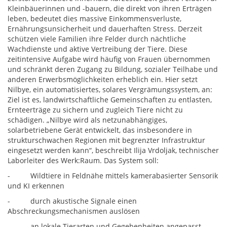
Kleinbäuerinnen und -bauern, die direkt von ihren Erträgen
leben, bedeutet dies massive Einkommensverluste,
Ernährungsunsicherheit und dauerhaften Stress. Derzeit
schützen viele Familien ihre Felder durch nächtliche
Wachdienste und aktive Vertreibung der Tiere. Diese
zeitintensive Aufgabe wird häufig von Frauen übernommen
und schränkt deren Zugang zu Bildung, sozialer Teilhabe und
anderen Erwerbsmöglichkeiten erheblich ein. Hier setzt
Nilbye, ein automatisiertes, solares Vergrämungssystem, an:
Ziel ist es, landwirtschaftliche Gemeinschaften zu entlasten,
Ernteerträge zu sichern und zugleich Tiere nicht zu
schädigen. „Nilbye wird als netzunabhängiges,
solarbetriebene Gerät entwickelt, das insbesondere in
strukturschwachen Regionen mit begrenzter Infrastruktur
eingesetzt werden kann“, beschreibt Ilija Vrdoljak, technischer
Laborleiter des Werk:Raum. Das System soll:
- Wildtiere in Feldnähe mittels kamerabasierter Sensorik
und KI erkennen
- durch akustische Signale einen
Abschreckungsmechanismen auslösen
- an lokale Tierarten und Gegebenheiten angepasst