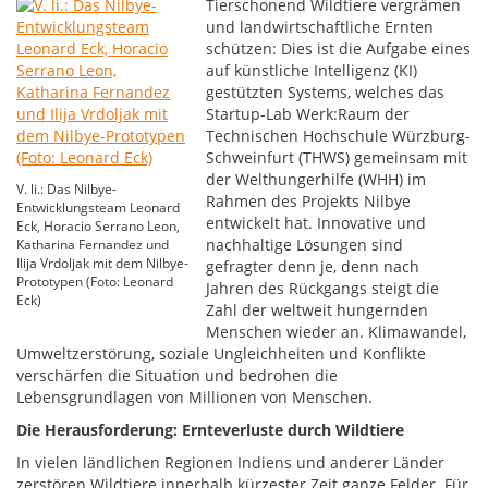
Tierschonend Wildtiere vergrämen
und landwirtschaftliche Ernten
schützen: Dies ist die Aufgabe eines
auf künstliche Intelligenz (KI)
gestützten Systems, welches das
Startup-Lab Werk:Raum der
Technischen Hochschule Würzburg-
Schweinfurt (THWS) gemeinsam mit
der Welthungerhilfe (WHH) im
V. li.: Das Nilbye-
Rahmen des Projekts Nilbye
Entwicklungsteam Leonard
entwickelt hat. Innovative und
Eck, Horacio Serrano Leon,
nachhaltige Lösungen sind
Katharina Fernandez und
Ilija Vrdoljak mit dem Nilbye-
gefragter denn je, denn nach
Prototypen (Foto: Leonard
Jahren des Rückgangs steigt die
Eck)
Zahl der weltweit hungernden
Menschen wieder an. Klimawandel,
Umweltzerstörung, soziale Ungleichheiten und Konflikte
verschärfen die Situation und bedrohen die
Lebensgrundlagen von Millionen von Menschen.
Die Herausforderung: Ernteverluste durch Wildtiere
In vielen ländlichen Regionen Indiens und anderer Länder
zerstören Wildtiere innerhalb kürzester Zeit ganze Felder. Für