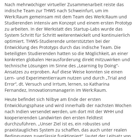
Nach mehrwöchiger virtueller Zusammenarbeit reiste das
indische Team zur THWS nach Schweinfurt, um im
Werk:Raum gemeinsam mit dem Team des Werk:Raum und
Studierenden intensiv am Konzept und einem ersten Prototyp
zu arbeiten. In der Werkstatt des Startup-Labs wurde das
System Schritt für Schritt weiterentwickelt und kontinuierlich
optimiert. THWS-Studierende unterstützten bei der
Entwicklung des Prototyps durch das indische Team. Die
beteiligten Studierenden hatten so die Möglichkeit, an einer
konkreten globalen Herausforderung direkt mitzuwirken und
technische Lösungen im Sinne des „Learning by Doing“-
Ansatzes zu erproben. Auf diese Weise konnten sie einen
Lern- und Experimentierraum nutzen und durch „Trial and
Error“, dt. Versuch und Irrtum, lernen, so Katharina
Fernandez, Innovationsmanagerin im Werk:Raum.
Heute befindet sich Nilbye am Ende der ersten
Entwicklungsphase und wird innerhalb der nächsten Wochen
nach Indien versendet werden, um dort mit der WHH und
kooperierenden Landwirten den ersten Feldtest
durchzuführen. „Unser Ziel ist es, ein robustes und
praxistaugliches System zu schaffen, das auch unter realen
Bedingungen zuverlässig funktioniert“, lautet der Leitsatz von