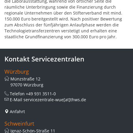
die Laborausstattung, während von örtlicher Seite die
räumliche Unterbringung sowie die Finanzierung durch
regionale Unternehmen über den Stifterverband mit mind.
150.000 Euro bereitgestellt wird. Nach positiver Bewertung
zum Abschluss der fünfjährigen Anlaufphase werden die
Technologietransferzentren verstetigt und erhalten eine
staatliche Grundfinanzierung von 300.000 Euro pro Jahr.
Kontakt Servicezentralen
Würzburg
Münzstraße 12
97070 Würzburg
Telefon
+49 931 3511-0
E-Mail
servicezentrale-wue[at]thws.de
Anfahrt
Schweinfurt
Ignaz-Schön-Straße 11