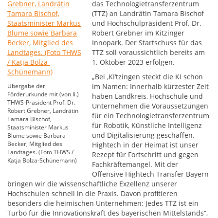
das Technologietransferzentrum
(TTZ) an Landrätin Tamara Bischof
und Hochschulpräsident Prof. Dr.
Robert Grebner im Kitzinger
Innopark. Der Startschuss für das
TTZ soll voraussichtlich bereits am
1. Oktober 2023 erfolgen.
„Bei ‚KI‘tzingen steckt die KI schon
Übergabe der
im Namen: Innerhalb kürzester Zeit
Förderurkunde mit (von li.)
haben Landkreis, Hochschule und
THWS-Präsident Prof. Dr.
Unternehmen die Voraussetzungen
Robert Grebner, Landrätin
für ein Technologietransferzentrum
Tamara Bischof,
für Robotik, Künstliche Intelligenz
Staatsminister Markus
und Digitalisierung geschaffen.
Blume sowie Barbara
Becker, Mitglied des
Hightech in der Heimat ist unser
Landtages. (Foto THWS /
Rezept für Fortschritt und gegen
Katja Bolza-Schünemann)
Fachkräftemangel. Mit der
Offensive Hightech Transfer Bayern
bringen wir die wissenschaftliche Exzellenz unserer
Hochschulen schnell in die Praxis. Davon profitieren
besonders die heimischen Unternehmen: Jedes TTZ ist ein
Turbo für die Innovationskraft des bayerischen Mittelstands“,