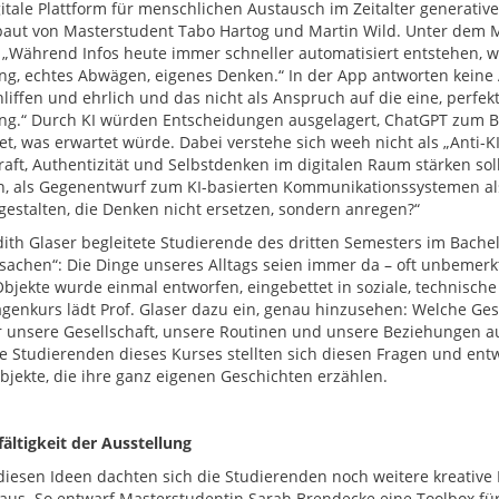
itale Plattform für menschlichen Austausch im Zeitalter generativer 
aut von Masterstudent Tabo Hartog und Martin Wild. Unter dem Mo
 „Während Infos heute immer schneller automatisiert entstehen, wi
ng, echtes Abwägen, eigenes Denken.“ In der App antworten keine
liffen und ehrlich und das nicht als Anspruch auf die eine, perfekt
ng.“ Durch KI würden Entscheidungen ausgelagert, ChatGPT zum Beis
et, was erwartet würde. Dabei verstehe sich weeh nicht als „Anti-K
raft, Authentizität und Selbstdenken im digitalen Raum stärken soll
n, als Gegenentwurf zum KI-basierten Kommunikationssystemen als 
estalten, die Denken nicht ersetzen, sondern anregen?“
udith Glaser begleitete Studierende des dritten Semesters im B
sachen“: Die Dinge unseres Alltags seien immer da – oft unbemerkt,
Objekte wurde einmal entworfen, eingebettet in soziale, technisc
genkurs lädt Prof. Glaser dazu ein, genau hinzusehen: Welche Ge
r unsere Gesellschaft, unsere Routinen und unsere Beziehungen au
ie Studierenden dieses Kurses stellten sich diesen Fragen und entwa
objekte, die ihre ganz eigenen Geschichten erzählen.
fältigkeit der Ausstellung
iesen Ideen dachten sich die Studierenden noch weitere kreative 
aus. So entwarf Masterstudentin Sarah Brendecke eine Toolbox fü