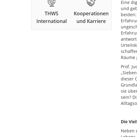
Eine dig
und geb
THWS
Kooperationen
beiden:
International
und Karriere
Erfahru
ungesch
Erfahru
antwort
Urteilsk
schaffe
Räume g
Prof. J
„Sieben
dieser 
Grundla
sie übe
sein? D
Alltags
Die Viel
Neben d
Lebens 