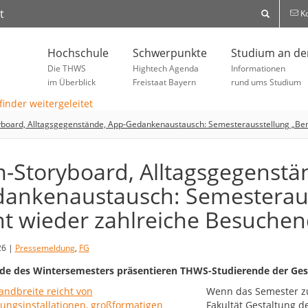
t
Ko
Hochschule
Schwerpunkte
Studium an d
Die THWS
Hightech Agenda
Informationen
im Überblick
Freistaat Bayern
rund ums Studium
yboard, Alltagsgegenstände, App-Gedankenaustausch: Semesterausstellung „Ber
m-Storyboard, Alltagsgegenstä
ankenaustausch: Semesteraus
ht wieder zahlreiche Besuche
26 |
Pressemeldung
,
FG
e des Wintersemesters präsentieren THWS-Studierende der Gest
Wenn das Semester zu
Fakultät Gestaltung 