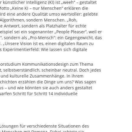
künstlicher Intelligenz (KI) ist „weeh“ – gestaltet
tto „Keine KI – nur Menschen“ erklären die
rd eine andere Qualität umso wertvoller: gelebte
 Algorithmen, sondern Menschen. „Roh,
e Antwort, sondern als Platzhalter für echte
piel sei ein sogenannter „People Pleaser“, weil er
I“, sondern als „Pro-Mensch“: ein Gegengewicht, das
. „Unsere Vision ist es, einen digitalen Raum zu
Experimentierfeld: Wie lassen sich digitale
achelorstudium Kommunikationsdesign zum Thema
 selbstverständlich, scheinbar neutral. Doch jedes
he und kulturelle Zusammenhänge. In ihrem
schichten erzählen die Dinge um uns? Was sagen
s – und wie könnten sie auch anders gestaltet
rfen Schritt für Schritt 14 individuelle
Lösungen für verschiedenste Situationen des
r Menschen mit Demenz. Dabei achtete sie