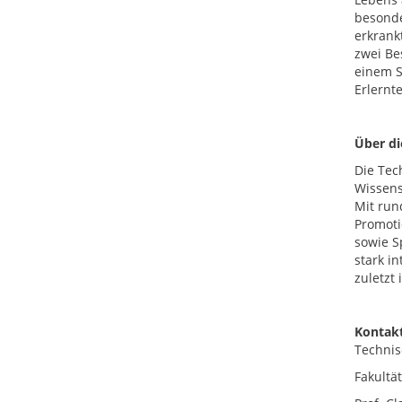
besonde
erkrank
zwei Be
einem S
Erlernt
Über d
Die Tec
Wissens
Mit run
Promoti
sowie S
stark i
zuletzt
Kontakt
Technis
Fakultä