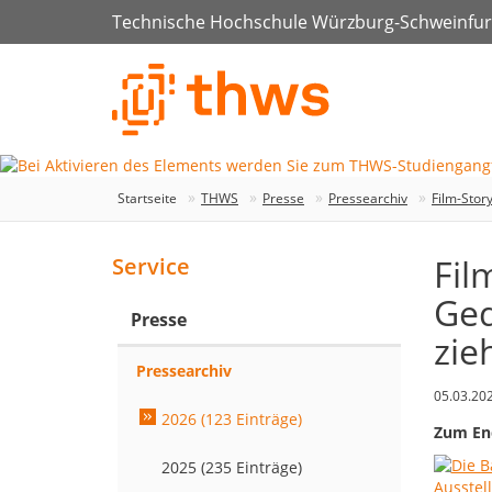
Technische Hochschule Würzburg-Schweinfur
Startseite
THWS
Presse
Pressearchiv
Film-Stor
Fil
Service
Ged
Presse
zie
Pressearchiv
05.03.20
2026 (123 Einträge)
Zum End
2025 (235 Einträge)