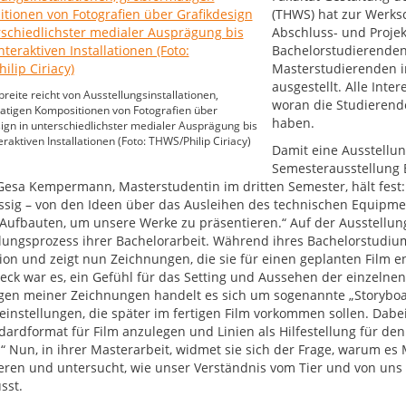
(THWS) hat zur Werksc
Abschluss- und Projek
Bachelorstudierende
Masterstudierenden i
ausgestellt. Alle Int
reite reicht von Ausstellungsinstallationen,
woran die Studierend
atigen Kompositionen von Fotografien über
haben.
ign in unterschiedlichster medialer Ausprägung bis
eraktiven Installationen (Foto: THWS/Philip Ciriacy)
Damit eine Ausstellun
Semesterausstellung
 Gesa Kempermann, Masterstudentin im dritten Semester, hält fest
üssig – von den Ideen über das Ausleihen des technischen Equipmen
Aufbauten, um unsere Werke zu präsentieren.“ Auf der Ausstellun
lungsprozess ihrer Bachelorarbeit. Während ihres Bachelorstudium
ation und zeigt nun Zeichnungen, die sie für einen geplanten Film
eck war es, ein Gefühl für das Setting und Aussehen der einzelne
igen meiner Zeichnungen handelt es sich um sogenannte „Storyboa
instellungen, die später im fertigen Film vorkommen sollen. Dab
dardformat für Film anzulegen und Linien als Hilfestellung für den 
.“ Nun, in ihrer Masterarbeit, widmet sie sich der Frage, warum e
ieren und untersucht, wie unser Verständnis vom Tier und von un
sst.