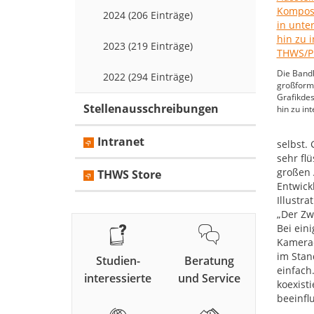
2024 (206 Einträge)
2023 (219 Einträge)
Die Bandb
2022 (294 Einträge)
großform
Grafikdes
Stellenausschreibungen
hin zu int
Intranet
selbst.
sehr fl
großen 
THWS Store
Entwick
Illustr
„Der Zw
Bei ein
Kamerae
im Stan
Studien-
Beratung
einfach
interessierte
und Service
koexist
beeinflu