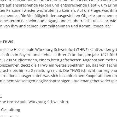
rs auf ansprechende Farben und entsprechende Haptik, um Erinn
ten Personen wieder wachrufen zu können. Auf die Frage, was ihn
suchende: „Die Vielfältigkeit der ausgestellten Objekte sprechen u
emester im Bachelorstudiengang und es überrascht uns sehr, wie 
en von ihm und seinen Kommilitoninnen und Kommilitonen ist.“
ie THWS
hnische Hochschule Würzburg-Schweinfurt (THWS) zählt zu den g
chaften in Bayern und steht seit ihrer Gründung im Jahr 1971 fü
d 9.200 Studierenden, einem breit gefächerten Angebot von mehr 
onszentren deckt die THWS ein weites Spektrum ab, das von Techni
prache bis hin zu Gestaltung reicht. Die THWS ist nicht nur region
nternational ausgerichtet, was sich in zahlreichen Kooperationen
 in einem vielseitigen englischsprachigen Studienangebot widerspie
:
che Hochschule Würzburg-Schweinfurt
t Gestaltung