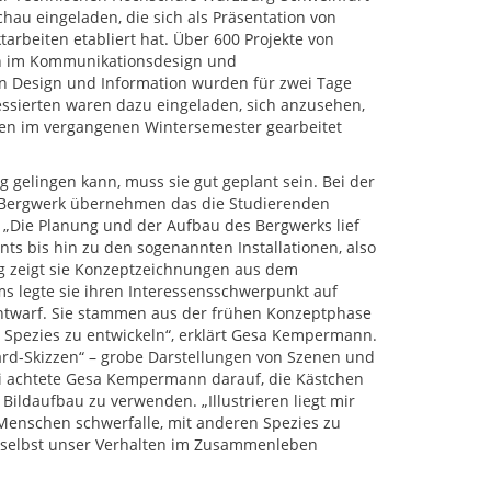
hau eingeladen, die sich als Präsentation von
tarbeiten etabliert hat. Über 600 Projekte von
n im Kommunikationsdesign und
n Design und Information wurden für zwei Tage
eressierten waren dazu eingeladen, sich anzusehen,
en im vergangenen Wintersemester gearbeitet
g gelingen kann, muss sie gut geplant sein. Bei der
 Bergwerk übernehmen das die Studierenden
: „Die Planung und der Aufbau des Bergwerks lief
ts bis hin zu den sogenannten Installationen, also
g zeigt sie Konzeptzeichnungen aus dem
s legte sie ihren Interessensschwerpunkt auf
 entwarf. Sie stammen aus der frühen Konzeptphase
n Spezies zu entwickeln“, erklärt Gesa Kempermann.
rd-Skizzen“ – grobe Darstellungen von Szenen und
ei achtete Gesa Kempermann darauf, die Kästchen
Bildaufbau zu verwenden. „Illustrieren liegt mir
s Menschen schwerfalle, mit anderen Spezies zu
s selbst unser Verhalten im Zusammenleben