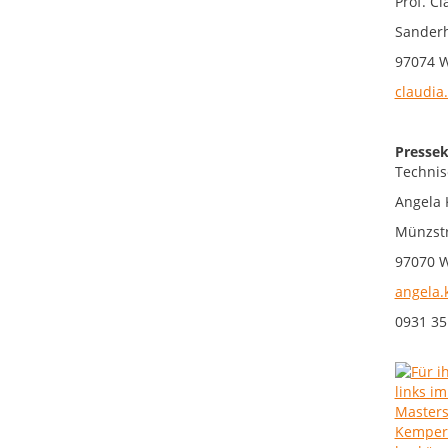
Prof. Cl
Sanderh
97074 
claudia
Pressek
Technis
Angela 
Münzst
97070 
angela.
0931 3