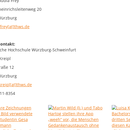
audia Frey
einrichsleitenweg 20
Würzburg
.frey[at]thws.de
ontakt:
che Hochschule Würzburg-Schweinfurt
Kreipl
raße 12
Würzburg
kreipl[at]thws.de
511-8354