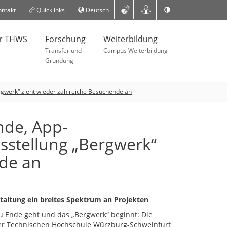
ntakt
Quicklinks
Deutsch
er THWS
Forschung
Weiterbildung
Transfer und
Campus Weiterbildung
Gründung
gwerk“ zieht wieder zahlreiche Besuchende an
nde, App-
stellung „Bergwerk“
nde an
altung ein breites Spektrum an Projekten
 Ende geht und das „Bergwerk“ beginnt: Die
der Technischen Hochschule Würzburg-Schweinfurt