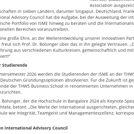
Association ausgezeic
schaften in sieben Ländern, darunter Singapur, Deutschland, Fran
tional Advisory Council hat die Aufgabe, bei der Ausweitung der in
sche Portfolio von ISME hinweg zu beraten und die International
tionellen Bereichen voranzutreiben.
 eine große Ehre, an der Weiterentwicklung unserer innovativen Pa
 freut sich Prof. Dr. Bolsinger über das in ihn gelegte Vertrauen. „
ahrung aus verschiedenen Kulturkreisen, gemeinschaftlich und m
iert!“
ür Studierende
ersemester 2026 werden die Studierenden der ISME an der THWS 
-Deutschen Gründungsoptionen absolvieren. Für die Zukunft ist gep
ende der THWS Business School in renommierten Unternehmen in B
nzurichten.
r. Bolsinger, der die Hochschule in Bangalore 2024 als Keynote-Spe
htete, betont: „Die Werte der international ausgerichteten, gleic
ule wie Integrität, Teamgeist und Managementexzellenz, korresp
n International Advisory Council