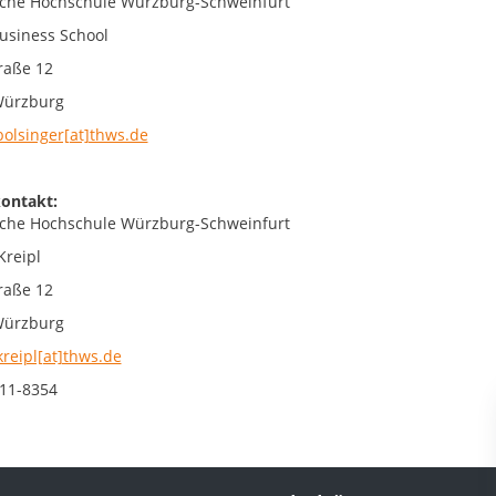
che Hochschule Würzburg-Schweinfurt
siness School
raße 12
Würzburg
bolsinger[at]thws.de
ontakt:
che Hochschule Würzburg-Schweinfurt
Kreipl
raße 12
Würzburg
kreipl[at]thws.de
511-8354