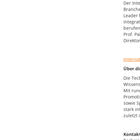
Der Int
Branche
Leader 
Integra
berufen
Prof. Pa
Direkto
Interna
Über d
Die Tec
Wissens
Mit run
Promoti
sowie S
stark i
zuletzt
Kontakt