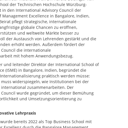
hool der Technischen Hochschule Würzburg-
t in den International Advisory Council der
of Management Excellence in Bangalore, Indien,
irat pflegt strategische, internationale
angfristige globale Chancen zu eröffnen,
stützen und weltweite Märkte besser zu
oll der Austausch von Lehrenden gestärkt und die
renden erhöht werden. Außerdem fördert der
 Council die internationale
arbeit mit hohem Anwendungsbezug.
r und leitender Direktor der International School of
 (ISME) in Bangalore, Indien, begründet die
Internationalisierung praktisch werden müsse:
g muss widerspiegeln, wie Institutionen bei der
 international zusammenarbeiten. Der
ry Council wurde gegründet, um dieser Bemühung
rtlichkeit und Umsetzungsorientierung zu
ovative Lehrpraxis
 wurde bereits 2022 als Top Business School mit
r Exzellenz durch die Bangalore Management