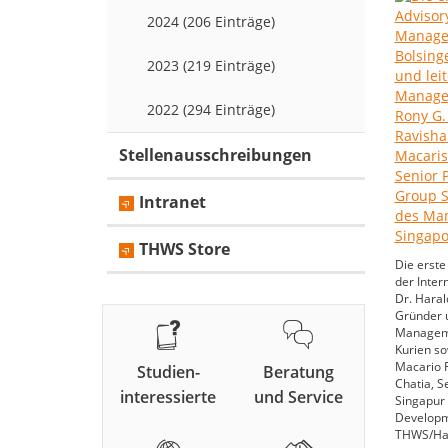
2024 (206 Einträge)
2023 (219 Einträge)
2022 (294 Einträge)
Stellenausschreibungen
Intranet
THWS Store
Die erste
der Inter
Dr. Haral
Gründer u
Manageme
Kurien so
Macario F
Studien-
Beratung
Chatia, S
interessierte
und Service
Singapur
Developme
THWS/Har