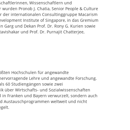
nschaftlerinnen, Wissenschaftlern und
wurden Pronob J. Chatia, Senior People & Culture
er der internationalen Consultinggruppe Macarism
velopment Institute of Singapore, in das Gremium
in Garg und Dekan Prof. Dr. Rony G. Kurien sowie
Ravishakar und Prof. Dr. Purnajit Chatterjee,
rößten Hochschulen für angewandte
r hervorragende Lehre und angewandte Forschung.
als 60 Studiengängen sowie zwei
k über Wirtschafts- und Sozialwissenschaften
al in Franken und Bayern verwurzelt, sondern auch
 und Austauschprogrammen weltweit und nicht
gelt.