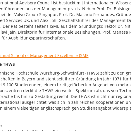
ernational Advisory Council ist bestückt mit internationalen Wisse
nführenden aus der Managementpraxis. Neben Prof. Dr. Bolsinger 
bei der Volvo Group Singapur, Prof. Dr. Macario Fernandes, Gründ
ted Services UK, und Alex Loh, Geschäftsführer des Management De
. Der Rat besteht seitens ISME aus dem Gründungsdirektor Dr. Nit
llavi Jain, Direktorin für internationale Beziehungen, Prof. Manasa 
r für Ausbildungspartnerschaften.
tional School of Management Excellence ISME
ie THWS
hnische Hochschule Würzburg-Schweinfurt (THWS) zählt zu den g
chaften in Bayern und steht seit ihrer Gründung im Jahr 1971 fü
d 9.100 Studierenden, einem breit gefächerten Angebot von mehr 
onszentren deckt die THWS ein weites Spektrum ab, das von Techni
prache bis hin zu Gestaltung reicht. Die THWS ist nicht nur region
nternational ausgerichtet, was sich in zahlreichen Kooperationen
 in einem vielseitigen englischsprachigen Studienangebot widerspie
: