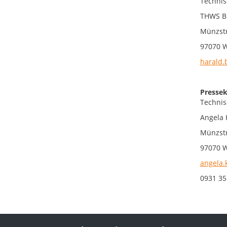
Technis
THWS Bu
Münzst
97070 
harald.
Pressek
Technis
Angela 
Münzst
97070 
angela.
0931 3