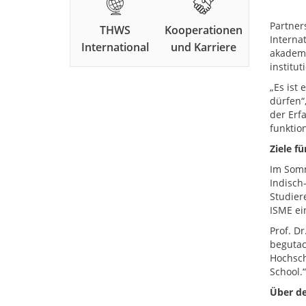
Partner
THWS
Kooperationen
Interna
International
und Karriere
akademi
institu
„Es ist
dürfen“,
der Erf
funktion
Ziele f
Im Somm
Indisch
Studier
ISME ei
Prof. D
begutac
Hochsch
School.“
Über de