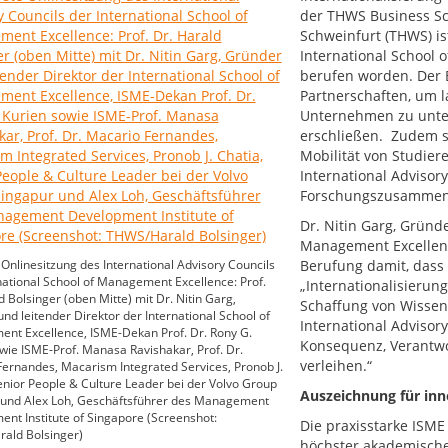
der THWS Business Sc
Schweinfurt (THWS) is
International School 
berufen worden. Der Be
Partnerschaften, um l
Unternehmen zu unter
erschließen. Zudem s
Mobilität von Studie
International Advisory
Forschungszusammen
Dr. Nitin Garg, Gründe
Management Excellence
 Onlinesitzung des International Advisory Councils
Berufung damit, dass 
national School of Management Excellence: Prof.
„Internationalisierun
d Bolsinger (oben Mitte) mit Dr. Nitin Garg,
Schaffung von Wissen
nd leitender Direktor der International School of
International Adviso
nt Excellence, ISME-Dekan Prof. Dr. Rony G.
Konsequenz, Verantwo
wie ISME-Prof. Manasa Ravishakar, Prof. Dr.
verleihen.“
ernandes, Macarism Integrated Services, Pronob J.
enior People & Culture Leader bei der Volvo Group
Auszeichnung für inn
 und Alex Loh, Geschäftsführer des Management
nt Institute of Singapore (Screenshot:
Die praxisstarke ISME
ald Bolsinger)
höchster akademische