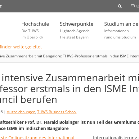
t
Ko
Hochschule
Schwerpunkte
Studium an d
Die THWS
Hightech Agenda
Informationen
im Überblick
Freistaat Bayern
rund ums Studium
sive Zusammenarbeit mit Bangalore: THWS-Professor erstmals in den ISME Intern
 intensive Zusammenarbeit mi
fessor erstmals in den ISME In
ncil berufen
26 |
Auszeichnungen
,
THWS Business School
aftsethiker Prof. Dr. Harald Bolsinger ist nun Teil des Gremium
nce ISME im indischen Bangalore
Internationalisierung