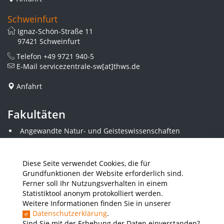
Schweinfurt
Ignaz-Schön-Straße 11
97421 Schweinfurt
Telefon
+49 9721 940-5
E-Mail
servicezentrale-sw[at]thws.de
Anfahrt
Fakultäten
Angewandte Natur- und Geisteswissenschaften
Angewandte Sozialwissenschaften
Architektur und Bauingenieurwesen
Elektrotechnik
Diese Seite verwendet Cookies, die für
Gestaltung
Grundfunktionen der Website erforderlich sind.
Informatik und Wirtschaftsinformatik
Ferner soll Ihr Nutzungsverhalten in einem
Kunststofftechnik und Vermessung
Statistiktool anonym protokolliert werden.
Maschinenbau
Weitere Informationen finden Sie in unserer
THWS Business School
Datenschutzerklärung
.
Wirtschaftsingenieurwesen
Sind Sie mit der Erhebung der Daten einverstanden?