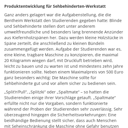
Produktentwicklung für Sehbehinderten-Werkstatt
Ganz anders gelagert war die Aufgabenstellung, die die
Bentheim Werkstatt den Studierenden gegeben hatte: Blinde
und Sehbehinderte stellen dort unter anderem
umweltfreundliche und besonders lang brennende Anzünder
aus Kiefernholzspänen her. Dazu werden kleine Holzstücke in
Späne zerteilt, die anschließend zu kleinen Bündeln
zusammengefügt werden. Aufgabe der Studierenden war es,
eine kleine, tragbare Maschine zu konzipieren, die maximal
20 Kilogramm wiegen darf, mit Druckluft betrieben wird,
leicht zu bauen und zu warten ist und mindestens zehn Jahre
funktionieren sollte. Neben einem Maximalpreis von 500 Euro
ganz besonders wichtig: Die Maschine sollte für
Sehbehinderte gut und vor allem sicher zu bedienen sein.
„Split’n’Pull“, „Splitzki“ oder „Spaltmate“ – so hatten die
Studierenden einige ihrer Vorschläge getauft. „Spaltmate“
erfüllte nicht nur die Vorgaben, sondern funktionierte
während der Proben der Studierenden sehr zuverlässig. Sehr
überzeugend hingegen die Sicherheitsvorkehrungen: Eine
beidhändige Bedienung stellt sicher, dass auch Menschen
mit Seheinschränkung die Maschine ohne Gefahr benutzen