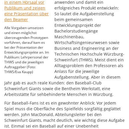
anwenden und damit ein
erfolgreiches Produkt entwickeln:
So lautet die Aufgabenstellung
beim gemeinsamen
Entwicklungsprojekt der
Alle Vorgaben umsetzen
Bachelorstudiengänge
und einen möglichst
Maschinenbau,
überzeugenden Prototypen
Wirtschaftsingenieurwesen sowie
vorführen, darauf kam es
bei der Präsentation der
Business and Engineering an der
Entwicklungsprojekte an. Im
Technischen Hochschule Würzburg-
Publikum: Lehrpersonal der
Schweinfurt (THWS). Meist dient ein
THWS und die jeweiligen
Alltagsproblem den Professoren als
Auftraggeber (Foto:
Anlass für die jeweilige
THWS/Eva Kaupp)
Aufgabenstellung. Aber in diesem
Jahr gab es auch reale Kunden: den Baseball-Club
Schweinfurt Giants sowie die Bentheim Werkstatt, eine
Arbeitsstätte für sehbehinderte Menschen in Würzburg.
Für Baseball-Fans ist es ein gewohnter Anblick: Vor jedem
Spiel muss die Oberfläche des Spielfelds sorgfältig geglättet
werden. John MacDonald, Abteilungsleiter bei den
Schweinfurt Giants, macht deutlich, wie wichtig diese Aufgabe
ist. Einmal sei ein Baseball auf einer Unebenheit