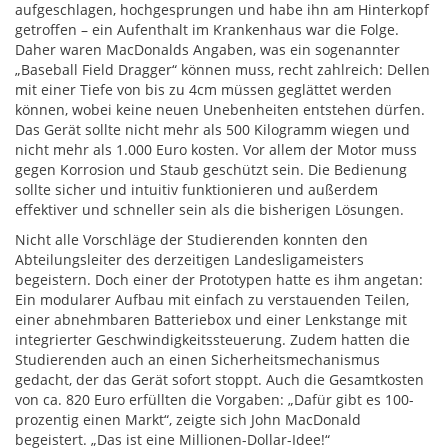
aufgeschlagen, hochgesprungen und habe ihn am Hinterkopf
getroffen – ein Aufenthalt im Krankenhaus war die Folge.
Daher waren MacDonalds Angaben, was ein sogenannter
„Baseball Field Dragger“ können muss, recht zahlreich: Dellen
mit einer Tiefe von bis zu 4cm müssen geglättet werden
können, wobei keine neuen Unebenheiten entstehen dürfen.
Das Gerät sollte nicht mehr als 500 Kilogramm wiegen und
nicht mehr als 1.000 Euro kosten. Vor allem der Motor muss
gegen Korrosion und Staub geschützt sein. Die Bedienung
sollte sicher und intuitiv funktionieren und außerdem
effektiver und schneller sein als die bisherigen Lösungen.
Nicht alle Vorschläge der Studierenden konnten den
Abteilungsleiter des derzeitigen Landesligameisters
begeistern. Doch einer der Prototypen hatte es ihm angetan:
Ein modularer Aufbau mit einfach zu verstauenden Teilen,
einer abnehmbaren Batteriebox und einer Lenkstange mit
integrierter Geschwindigkeitssteuerung. Zudem hatten die
Studierenden auch an einen Sicherheitsmechanismus
gedacht, der das Gerät sofort stoppt. Auch die Gesamtkosten
von ca. 820 Euro erfüllten die Vorgaben: „Dafür gibt es 100-
prozentig einen Markt“, zeigte sich John MacDonald
begeistert. „Das ist eine Millionen-Dollar-Idee!“