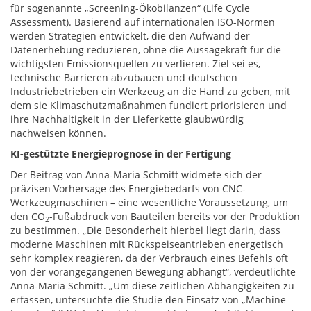
für sogenannte „Screening-Ökobilanzen“ (Life Cycle
Assessment). Basierend auf internationalen ISO-Normen
werden Strategien entwickelt, die den Aufwand der
Datenerhebung reduzieren, ohne die Aussagekraft für die
wichtigsten Emissionsquellen zu verlieren. Ziel sei es,
technische Barrieren abzubauen und deutschen
Industriebetrieben ein Werkzeug an die Hand zu geben, mit
dem sie Klimaschutzmaßnahmen fundiert priorisieren und
ihre Nachhaltigkeit in der Lieferkette glaubwürdig
nachweisen können.
KI-gestützte Energieprognose in der Fertigung
Der Beitrag von Anna-Maria Schmitt widmete sich der
präzisen Vorhersage des Energiebedarfs von CNC-
Werkzeugmaschinen – eine wesentliche Voraussetzung, um
den CO
-Fußabdruck von Bauteilen bereits vor der Produktion
2
zu bestimmen. „Die Besonderheit hierbei liegt darin, dass
moderne Maschinen mit Rückspeiseantrieben energetisch
sehr komplex reagieren, da der Verbrauch eines Befehls oft
von der vorangegangenen Bewegung abhängt“, verdeutlichte
Anna-Maria Schmitt. „Um diese zeitlichen Abhängigkeiten zu
erfassen, untersuchte die Studie den Einsatz von „Machine