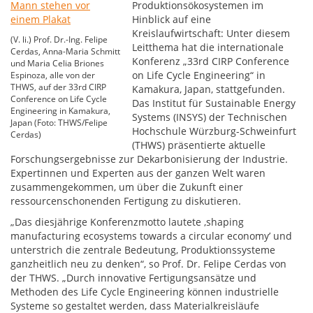
Produktionsökosystemen im
Hinblick auf eine
Kreislaufwirtschaft: Unter diesem
(V. li.) Prof. Dr.-Ing. Felipe
Leitthema hat die internationale
Cerdas, Anna-Maria Schmitt
Konferenz „33rd CIRP Conference
und Maria Celia Briones
on Life Cycle Engineering“ in
Espinoza, alle von der
THWS, auf der 33rd CIRP
Kamakura, Japan, stattgefunden.
Conference on Life Cycle
Das Institut für Sustainable Energy
Engineering in Kamakura,
Systems (INSYS) der Technischen
Japan (Foto: THWS/Felipe
Hochschule Würzburg-Schweinfurt
Cerdas)
(THWS) präsentierte aktuelle
Forschungsergebnisse zur Dekarbonisierung der Industrie.
Expertinnen und Experten aus der ganzen Welt waren
zusammengekommen, um über die Zukunft einer
ressourcenschonenden Fertigung zu diskutieren.
„Das diesjährige Konferenzmotto lautete ,shaping
manufacturing ecosystems towards a circular economyʼ und
unterstrich die zentrale Bedeutung, Produktionssysteme
ganzheitlich neu zu denken“, so Prof. Dr. Felipe Cerdas von
der THWS. „Durch innovative Fertigungsansätze und
Methoden des Life Cycle Engineering können industrielle
Systeme so gestaltet werden, dass Materialkreisläufe