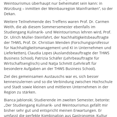
Weintourismus überhaupt nur beheimatet sein kann: in
Würzburg – inmitten der Weinbauregion Mainfranken“, so der
Dekan.
Weitere Teilnehmende des Treffens waren Prof. Dr. Carmen
Weith, die ab diesem Sommersemester ebenfalls im
Studiengang Kulinarik- und Weintourismus lehren wird, Prof.
Dr. Ulrich Müller-Steinfahrt, der Nachhaltigkeitsbeauftragte
der THWS, Prof. Dr. Christian Menden (Forschungsprofessur
für Nachhaltigkeitsmanagement und KI in Unternehmen und
Lieferketten), Claudia Lopes (Auslandsbeauftragte der THWS
Business School), Patrizia Schäfer (Lehrbeauftragte für
Wirtschaftsenglisch) und Natja Schmitt (Lehrkraft für
besondere Aufgaben an der THWS Business School).
Ziel des gemeinsamen Austauschs war es, sich besser
kennenzulernen und so die Verbindung zwischen Hochschule
und Stadt sowie kleinen und mittleren Unternehmen in der
Region zu stärken.
Bianca Jablonski, Studierende im zweiten Semester, betonte:
„Der Studiengang Kulinarik- und Weintourismus gefällt mir
bisher sehr gut und entspricht meinen Erwartungen. Er
umfasst die perfekte Kombination aus Gastronomie, Kultur