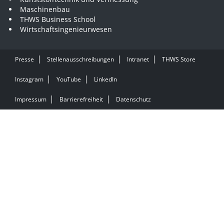
Maschinenbau
THWS Business School
Wirtschaftsingenieurwesen
Presse
Stellenausschreibungen
Intranet
THWS Store
Instagram
YouTube
LinkedIn
Impressum
Barrierefreiheit
Datenschutz