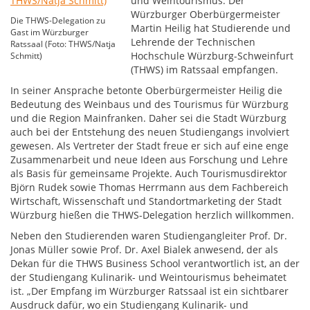
und Weintourismus: Der
Würzburger Oberbürgermeister
Die THWS-Delegation zu
Martin Heilig hat Studierende und
Gast im Würzburger
Lehrende der Technischen
Ratssaal (Foto: THWS/Natja
Hochschule Würzburg-Schweinfurt
Schmitt)
(THWS) im Ratssaal empfangen.
In seiner Ansprache betonte Oberbürgermeister Heilig die
Bedeutung des Weinbaus und des Tourismus für Würzburg
und die Region Mainfranken. Daher sei die Stadt Würzburg
auch bei der Entstehung des neuen Studiengangs involviert
gewesen. Als Vertreter der Stadt freue er sich auf eine enge
Zusammenarbeit und neue Ideen aus Forschung und Lehre
als Basis für gemeinsame Projekte. Auch Tourismusdirektor
Björn Rudek sowie Thomas Herrmann aus dem Fachbereich
Wirtschaft, Wissenschaft und Standortmarketing der Stadt
Würzburg hießen die THWS-Delegation herzlich willkommen.
Neben den Studierenden waren Studiengangleiter Prof. Dr.
Jonas Müller sowie Prof. Dr. Axel Bialek anwesend, der als
Dekan für die THWS Business School verantwortlich ist, an der
der Studiengang Kulinarik- und Weintourismus beheimatet
ist. „Der Empfang im Würzburger Ratssaal ist ein sichtbarer
Ausdruck dafür, wo ein Studiengang Kulinarik- und