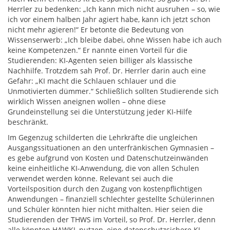
Herrler zu bedenken: „Ich kann mich nicht ausruhen – so, wie
ich vor einem halben Jahr agiert habe, kann ich jetzt schon
nicht mehr agieren!“ Er betonte die Bedeutung von
Wissenserwerb: „Ich bleibe dabei, ohne Wissen habe ich auch
keine Kompetenzen.“ Er nannte einen Vorteil für die
Studierenden: KI-Agenten seien billiger als klassische
Nachhilfe. Trotzdem sah Prof. Dr. Herrler darin auch eine
Gefahr: „KI macht die Schlauen schlauer und die
Unmotivierten dümmer.“ Schließlich sollten Studierende sich
wirklich Wissen aneignen wollen – ohne diese
Grundeinstellung sei die Unterstützung jeder KI-Hilfe
beschränkt.
Im Gegenzug schilderten die Lehrkräfte die ungleichen
Ausgangssituationen an den unterfränkischen Gymnasien –
es gebe aufgrund von Kosten und Datenschutzeinwänden
keine einheitliche KI-Anwendung, die von allen Schulen
verwendet werden könne. Relevant sei auch die
Vorteilsposition durch den Zugang von kostenpflichtigen
Anwendungen – finanziell schlechter gestellte Schülerinnen
und Schüler könnten hier nicht mithalten. Hier seien die
Studierenden der THWS im Vorteil, so Prof. Dr. Herrler, denn
alle könnten HAWKI, nutzen, eine datenschutzsichere KI-