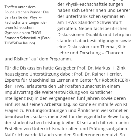
der Physik-Fachschaftsleitungen
Treffen unter dem
haben sich Lehrerinnen und Lehrer
Foucaultschen Pendel: Die
der unterfränkischen Gymnasien
Lehrkräfte der Physik-
am THWS-Standort Schweinfurt
Fachschaftsleitungen der
unterfränkischen
getroffen. Neben fachspezifischen
Gymnasien am THWS-
Diskussionen Didaktik und Lehrplan
Standort Schweinfurt (Foto:
standen Laborbesichtigungen sowie
THWS/Eva Kaupp)
eine Diskussion zum Thema „KI in
Lehre und Forschung – Chancen
und Risiken“ auf dem Programm.
Für die Diskussion hatte Gastgeber Prof. Dr. Markus H. Zink
hauseigene Unterstützung dabei: Prof. Dr. Rainer Herrler,
Experte für Maschinelles Lernen am Center für Robotik (CERI)
der THWS, erläuterte den Lehrkräften zunächst in einem
Impulsvortrag die Weiterentwicklung von künstlicher
Intelligenz (KI) in den vergangenen fünf Jahren sowie deren
Einfluss auf seinen Arbeitsalltag. So könne er mithilfe von KI
Fragen zu Prüfungsordnungen und Ähnlichem viel schneller
beantworten, sodass mehr Zeit für die eigentliche Bewertung
der studentischen Leistung bleibe. KI sei auch hilfreich beim
Erstellen von Unterrichtsmaterialien und Prüfungsaufgaben.
Natürlich werde KI auch von den Studierenden genutzt. So