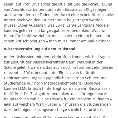
seien laut Prof. Dr. Herrler die Qualität und die Formulierung
von Abschlussarbeiten durch den Einsatz von KI gestiegen,
auch wenn der rote Faden, der durch eine Arbeit führen solle,
immer noch von den Studierenden beigetragen werden
müsse. „Aber Aussagen, was LLMs (Large Language Models)
können, gelten nicht lange“, gab er zu bedenken. „Was wir
heute für Schlüsse ziehen, müssen wir in einem halben Jahr
schon kritisch beäugen – man muss immer am Ball bleiben!“
Wissensvermittlung auf dem Prüfstand
In der Diskussion mit den Lehrkräften kamen etliche Fragen
zur Zukunft der Wissensvermittlung auf: Was soll in der
Schule gelehrt werden, das auch noch in fünf bis zehn Jahren
relevant ist? Was bedeutet der Einsatz von KI für die
Gehirnentwicklung von Jugendlichen? Lernen Schüler und
Studierende nur noch Methodenkompetenz? Doch wie
können LLMs kritisch hinterfragt werden, wenn Basiswissen
fehlt? Prof. Dr. Zink gab zu bedenken, dass für Ingenieure
hauptsächlich zähle, eine Lösung für ein Problem zu finden –
egal auf welchem Weg – „aber wir müssen die Studierenden
dazu befähigen, Lösungsvorschläge sachlich zu prüfen“.
Auch wenn er mittels KI Zeit sparen könne, so gab Prof. Dr.