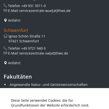
Telefon
+49 931 3511-0
E-Mail
servicezentrale-wue[at]thws.de
Anfahrt
Schweinfurt
Ignaz-Schön-Straße 11
97421 Schweinfurt
Telefon
+49 9721 940-5
E-Mail
servicezentrale-sw[at]thws.de
Anfahrt
Fakultäten
Angewandte Natur- und Geisteswissenschaften
Angewandte Sozialwissenschaften
Architektur und Bauingenieurwesen
Elektrotechnik
Diese Seite verwendet Cookies, die für
Gestaltung
Grundfunktionen der Website erforderlich sind.
Informatik und Wirtschaftsinformatik