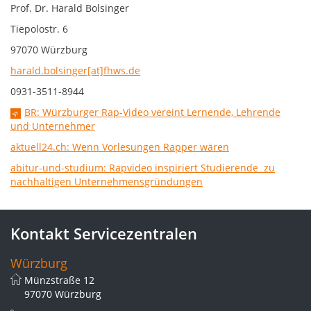
Prof. Dr. Harald Bolsinger
Tiepolostr. 6
97070 Würzburg
harald.bolsinger[at]fhws.de
0931-3511-8944
BR: Würzburger Rap-Video vereint Lernende, Lehrende
und Unternehmer
aktuell24.ch: Wenn Vorlesungen Rapper wären
abitur-und-studium: Rapvideo inspiriert Studierende zu
nachhaltigen Unternehmensgründungen
Kontakt Servicezentralen
Würzburg
Münzstraße 12
97070 Würzburg