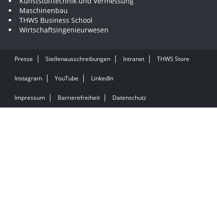
Kunststofftechnik und Vermessung
Maschinenbau
THWS Business School
Wirtschaftsingenieurwesen
Presse
Stellenausschreibungen
Intranet
THWS Store
Instagram
YouTube
LinkedIn
Impressum
Barrierefreiheit
Datenschutz