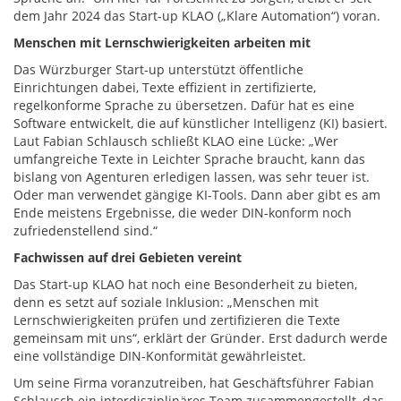
dem Jahr 2024 das Start-up KLAO („Klare Automation“) voran.
Menschen mit Lernschwierigkeiten arbeiten mit
Das Würzburger Start-up unterstützt öffentliche
Einrichtungen dabei, Texte effizient in zertifizierte,
regelkonforme Sprache zu übersetzen. Dafür hat es eine
Software entwickelt, die auf künstlicher Intelligenz (KI) basiert.
Laut Fabian Schlausch schließt KLAO eine Lücke: „Wer
umfangreiche Texte in Leichter Sprache braucht, kann das
bislang von Agenturen erledigen lassen, was sehr teuer ist.
Oder man verwendet gängige KI-Tools. Dann aber gibt es am
Ende meistens Ergebnisse, die weder DIN-konform noch
zufriedenstellend sind.“
Fachwissen auf drei Gebieten vereint
Das Start-up KLAO hat noch eine Besonderheit zu bieten,
denn es setzt auf soziale Inklusion: „Menschen mit
Lernschwierigkeiten prüfen und zertifizieren die Texte
gemeinsam mit uns“, erklärt der Gründer. Erst dadurch werde
eine vollständige DIN-Konformität gewährleistet.
Um seine Firma voranzutreiben, hat Geschäftsführer Fabian
Schlausch ein interdisziplinäres Team zusammengestellt, das