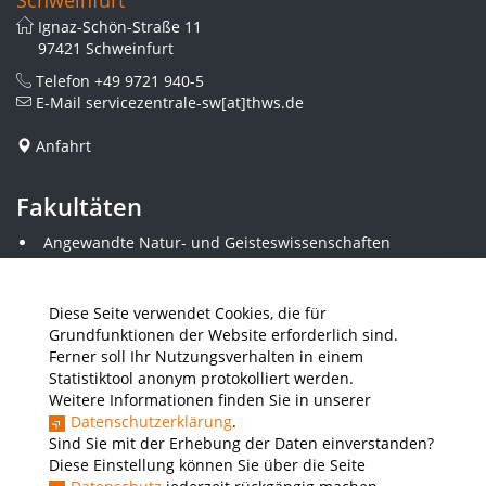
Schweinfurt
Ignaz-Schön-Straße 11
97421 Schweinfurt
Telefon
+49 9721 940-5
E-Mail
servicezentrale-sw[at]thws.de
Anfahrt
Fakultäten
Angewandte Natur- und Geisteswissenschaften
Angewandte Sozialwissenschaften
Architektur und Bauingenieurwesen
Elektrotechnik
Diese Seite verwendet Cookies, die für
Gestaltung
Grundfunktionen der Website erforderlich sind.
Informatik und Wirtschaftsinformatik
Ferner soll Ihr Nutzungsverhalten in einem
Kunststofftechnik und Vermessung
Statistiktool anonym protokolliert werden.
Maschinenbau
Weitere Informationen finden Sie in unserer
THWS Business School
Datenschutzerklärung
.
Wirtschaftsingenieurwesen
Sind Sie mit der Erhebung der Daten einverstanden?
Diese Einstellung können Sie über die Seite