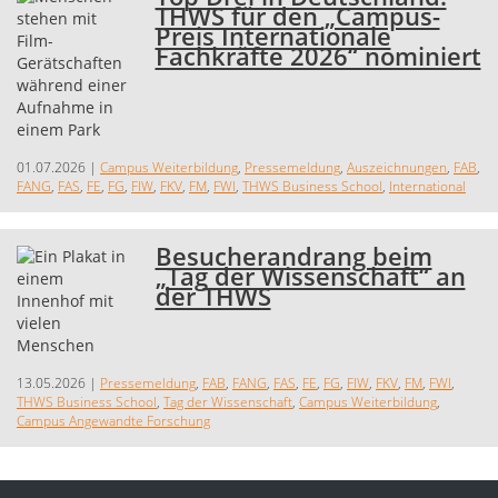
THWS für den „Campus-
Preis Internationale
Fachkräfte 2026“ nominiert
01.07.2026
|
Campus Weiterbildung
,
Pressemeldung
,
Auszeichnungen
,
FAB
,
FANG
,
FAS
,
FE
,
FG
,
FIW
,
FKV
,
FM
,
FWI
,
THWS Business School
,
International
Besucherandrang beim
„Tag der Wissenschaft“ an
der THWS
13.05.2026
|
Pressemeldung
,
FAB
,
FANG
,
FAS
,
FE
,
FG
,
FIW
,
FKV
,
FM
,
FWI
,
THWS Business School
,
Tag der Wissenschaft
,
Campus Weiterbildung
,
Campus Angewandte Forschung