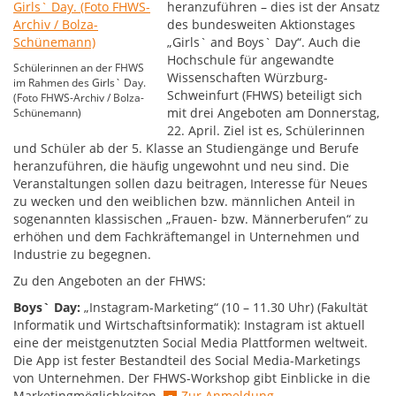
heranzuführen – dies ist der Ansatz
des bundesweiten Aktionstages
„Girls` and Boys` Day“. Auch die
Hochschule für angewandte
Schülerinnen an der FHWS
Wissenschaften Würzburg-
im Rahmen des Girls` Day.
Schweinfurt (FHWS) beteiligt sich
(Foto FHWS-Archiv / Bolza-
mit drei Angeboten am Donnerstag,
Schünemann)
22. April. Ziel ist es, Schülerinnen
und Schüler ab der 5. Klasse an Studiengänge und Berufe
heranzuführen, die häufig ungewohnt und neu sind. Die
Veranstaltungen sollen dazu beitragen, Interesse für Neues
zu wecken und den weiblichen bzw. männlichen Anteil in
sogenannten klassischen „Frauen- bzw. Männerberufen“ zu
erhöhen und dem Fachkräftemangel in Unternehmen und
Industrie zu begegnen.
Zu den Angeboten an der FHWS:
Boys` Day:
„Instagram-Marketing“ (10 – 11.30 Uhr) (Fakultät
Informatik und Wirtschaftsinformatik): Instagram ist aktuell
eine der meistgenutzten Social Media Plattformen weltweit.
Die App ist fester Bestandteil des Social Media-Marketings
von Unternehmen. Der FHWS-Workshop gibt Einblicke in die
Marketingmöglichkeiten.
Zur Anmeldung