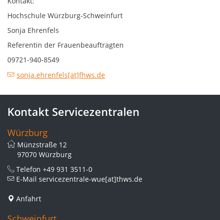
Kontakt:
Hochschule Würzburg-Schweinfurt
Sonja Ehrenfels
Referentin der Frauenbeauftragten
09721-940-8549
sonja.ehrenfels[at]fhws.de
Kontakt Servicezentralen
Würzburg
Münzstraße 12
97070 Würzburg
Telefon
+49 931 3511-0
E-Mail
servicezentrale-wue[at]thws.de
Anfahrt
Schweinfurt