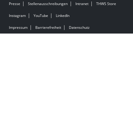
Presse
Stellenausschreibungen
Intranet
THWS Store
Instagram
YouTube
LinkedIn
Impressum
Barrierefreiheit
Datenschutz