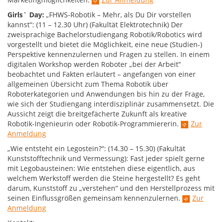
Girls` Day:
„FHWS-Robotik – Mehr, als Du Dir vorstellen
kannst“: (11 – 12.30 Uhr) (Fakultät Elektrotechnik) Der
zweisprachige Bachelorstudiengang Robotik/Robotics wird
vorgestellt und bietet die Möglichkeit, eine neue (Studien-)
Perspektive kennenzulernen und Fragen zu stellen. In einem
digitalen Workshop werden Roboter „bei der Arbeit“
beobachtet und Fakten erläutert – angefangen von einer
allgemeinen Übersicht zum Thema Robotik über
Roboterkategorien und Anwendungen bis hin zu der Frage,
wie sich der Studiengang interdisziplinär zusammensetzt. Die
Aussicht zeigt die breitgefächerte Zukunft als kreative
Robotik-Ingenieurin oder Robotik-Programmiererin.
Zur
Anmeldung
„Wie entsteht ein Legostein?“: (14.30 – 15.30) (Fakultät
Kunststofftechnik und Vermessung): Fast jeder spielt gerne
mit Legobausteinen: Wie entstehen diese eigentlich, aus
welchem Werkstoff werden die Steine hergestellt? Es geht
darum, Kunststoff zu „verstehen“ und den Herstellprozess mit
seinen Einflussgrößen gemeinsam kennenzulernen.
Zur
Anmeldung