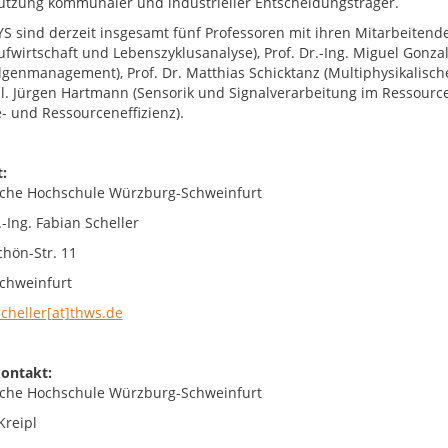
ützung kommunaler und industrieller Entscheidungsträger.
S sind derzeit insgesamt fünf Professoren mit ihren Mitarbeitenden 
aufwirtschaft und Lebenszyklusanalyse), Prof. Dr.-Ing. Miguel Gonza
lgenmanagement), Prof. Dr. Matthias Schicktanz (Multiphysikalische
il. Jürgen Hartmann (Sensorik und Signalverarbeitung im Ressourc
e- und Ressourceneffizienz).
:
che Hochschule Würzburg-Schweinfurt
.-Ing. Fabian Scheller
chön-Str. 11
chweinfurt
scheller[at]thws.de
ontakt:
che Hochschule Würzburg-Schweinfurt
Kreipl