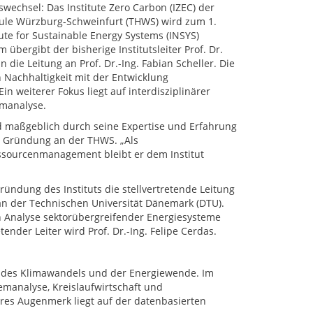
echsel: Das Institute Zero Carbon (IZEC) der
le Würzburg-Schweinfurt (THWS) wird zum 1.
tute for Sustainable Energy Systems (INSYS)
bergibt der bisherige Institutsleiter Prof. Dr.
 die Leitung an Prof. Dr.-Ing. Fabian Scheller. Die
Nachhaltigkeit mit der Entwicklung
 weiterer Fokus liegt auf interdisziplinärer
emanalyse.
d maßgeblich durch seine Expertise und Erfahrung
nd Gründung an der THWS. „Als
ssourcenmanagement bleibt er dem Institut
Gründung des Instituts die stellvertretende Leitung
an der Technischen Universität Dänemark (DTU).
en Analyse sektorübergreifender Energiesysteme
ender Leiter wird Prof. Dr.-Ing. Felipe Cerdas.
n des Klimawandels und der Energiewende. Im
emanalyse, Kreislaufwirtschaft und
es Augenmerk liegt auf der datenbasierten