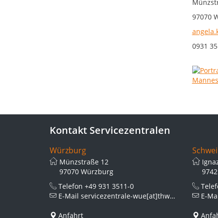
Münzstr
97070 
angela.
0931 35
Kontakt Servicezentralen
Würzburg
Schwei
Münzstraße 12
Igna
97070 Würzburg
9742
Telefon
+49 931 3511-0
Tele
E-Mail
servicezentrale-wue[at]thws.de
E-Ma
Anfahrt
Anfa