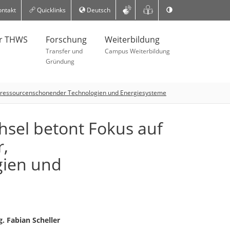
ntakt
Quicklinks
Deutsch
er THWS
Forschung
Weiterbildung
Transfer und
Campus Weiterbildung
Gründung
r, ressourcenschonender Technologien und Energiesysteme
sel betont Fokus auf
,
gien und
g. Fabian Scheller