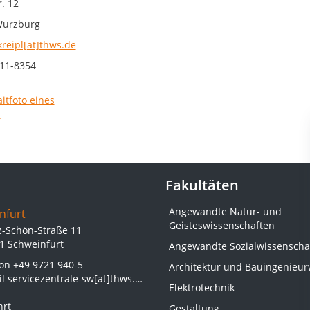
. 12
Würzburg
kreipl[at]thws.de
11-8354
Fakultäten
Angewandte Natur- und
nfurt
Geisteswissenschaften
z-Schön-Straße 11
1 Schweinfurt
Angewandte Sozialwissenscha
fon
+49 9721 940-5
Architektur und Bauingenieu
il
servicezentrale-sw[at]thws.de
Elektrotechnik
hrt
Gestaltung