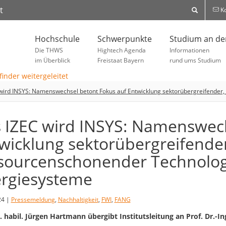
t
Ko
Hochschule
Schwerpunkte
Studium an d
Die THWS
Hightech Agenda
Informationen
im Überblick
Freistaat Bayern
rund ums Studium
wird INSYS: Namenswechsel betont Fokus auf Entwicklung sektorübergreifende
 IZEC wird INSYS: Namenswech
wicklung sektorübergreifender
sourcenschonender Technolo
rgiesysteme
24 |
Pressemeldung
,
Nachhaltigkeit
,
FWI
,
FANG
r. habil. Jürgen Hartmann übergibt Institutsleitung an Prof. Dr.-In