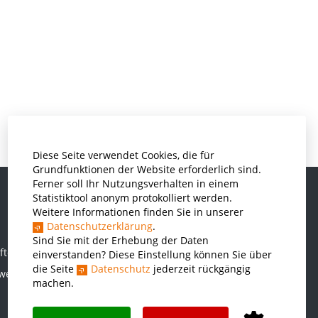
Diese Seite verwendet Cookies, die für
Grundfunktionen der Website erforderlich sind.
Ferner soll Ihr Nutzungsverhalten in einem
Statistiktool anonym protokolliert werden.
Weitere Informationen finden Sie in unserer
Informatik und Wirtschaftsinformatik
Datenschutzerklärung
.
Kunststofftechnik und Vermessung
Sind Sie mit der Erhebung der Daten
ften
einverstanden? Diese Einstellung können Sie über
Maschinenbau
die Seite
Datenschutz
jederzeit rückgängig
rwesen
THWS Business School
machen.
Wirtschaftsingenieurwesen