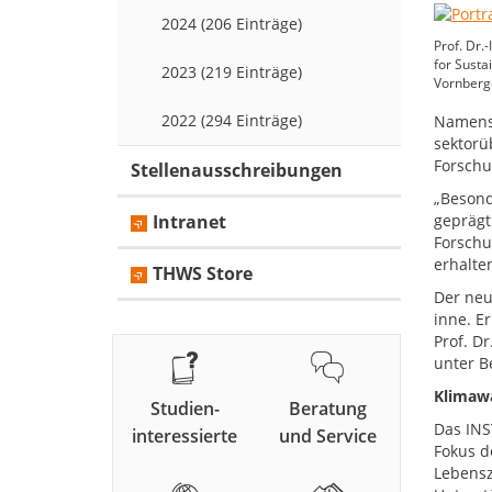
2024 (206 Einträge)
Prof. Dr.-
for Susta
2023 (219 Einträge)
Vornberg
2022 (294 Einträge)
Namensä
sektorü
Forschu
Stellenausschreibungen
„Besond
Intranet
geprägt
Forschu
erhalte
THWS Store
Der neue
inne. E
Prof. D
unter Be
Klimaw
Studien-
Beratung
Das INS
interessierte
und Service
Fokus d
Lebensz