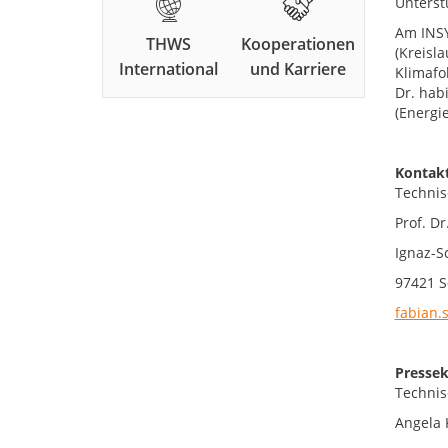
Unterst
Am INSY
THWS
Kooperationen
(Kreisl
International
und Karriere
Klimafo
Dr. hab
(Energi
Kontakt
Technis
Prof. Dr
Ignaz-S
97421 S
fabian.
Pressek
Technis
Angela 