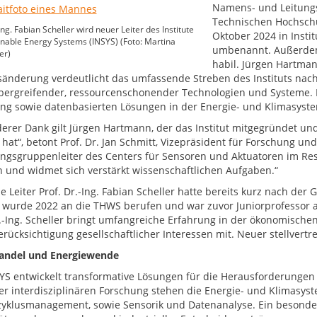
Namens- und Leitungsw
Technischen Hochschu
Ing. Fabian Scheller wird neuer Leiter des Institute
Oktober 2024 in Insti
inable Energy Systems (INSYS) (Foto: Martina
umbenannt. Außerdem ü
er)
habil. Jürgen Hartmann
nderung verdeutlicht das umfassende Streben des Instituts nach 
bergreifender, ressourcenschonender Technologien und Systeme. Ein
ng sowie datenbasierten Lösungen in der Energie- und Klimasyst
erer Dank gilt Jürgen Hartmann, der das Institut mitgegründet un
 hat“, betont Prof. Dr. Jan Schmitt, Vizepräsident für Forschung u
ngsgruppenleiter des Centers für Sensoren und Aktuatoren im Re
n und widmet sich verstärkt wissenschaftlichen Aufgaben.“
 Leiter Prof. Dr.-Ing. Fabian Scheller hatte bereits kurz nach der 
r wurde 2022 an die THWS berufen und war zuvor Juniorprofessor 
r.-Ing. Scheller bringt umfangreiche Erfahrung in der ökonomisch
rücksichtigung gesellschaftlicher Interessen mit. Neuer stellvertret
andel und Energiewende
YS entwickelt transformative Lösungen für die Herausforderunge
er interdisziplinären Forschung stehen die Energie- und Klimasyst
yklusmanagement, sowie Sensorik und Datenanalyse. Ein besonder