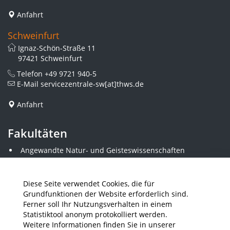
Anfahrt
Schweinfurt
Ignaz-Schön-Straße 11
97421 Schweinfurt
Telefon
+49 9721 940-5
E-Mail
servicezentrale-sw[at]thws.de
Anfahrt
Fakultäten
Angewandte Natur- und Geisteswissenschaften
Angewandte Sozialwissenschaften
Architektur und Bauingenieurwesen
Elektrotechnik
Diese Seite verwendet Cookies, die für
Gestaltung
Grundfunktionen der Website erforderlich sind.
Informatik und Wirtschaftsinformatik
Ferner soll Ihr Nutzungsverhalten in einem
Kunststofftechnik und Vermessung
Statistiktool anonym protokolliert werden.
Maschinenbau
Weitere Informationen finden Sie in unserer