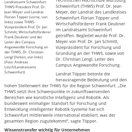
Technischen Hochschule Würzburg
Landratsamt Schweinfurt:
Schweinfurt (THWS) Prof. Dr. Jean
THWS-Präsident Prof. Dr.
Meyer, der Landrat des Landkreises
Jean Meyer und Landrat
Florian Töpper (vorne, von
Schweinfurt Florian Töpper und
links) sowie THWS-
Wirtschaftsförderer Frank Deubner
Vizepräsident Prof. Dr. Jan
im Landratsamt Schweinfurt
Schmitt, Wirtschaftsförderer
getroffen. Begleitet wurde Prof. Dr.
Frank Deubner und der
Meyer von Prof. Dr. Jan Schmitt,
Leiter des Campus
Angewandte Forschung an
Vizepräsident für Forschung und
der THWS, Dr. Christian
Gründung an der THWS, sowie von
Lengl (hinten, von links)
Dr. Christian Lengl, Leiter des
(Foto: Andreas
Campus Angewandte Forschung.
Lösch/Landratsamt
Schweinfurt)
Landrat Töpper betonte die
herausragende Bedeutung und den
hohen Stellenwert der THWS für die Region Schweinfurt. „Die
THWS setzt ihre Schwerpunkte in zukunftsweisenden
Bereichen wie künstliche Intelligenz und Robotik. Als
bundesweit einmaliger Standort für Forschung und
Entwicklung intelligenter Robotik-Systeme hat sich
Schweinfurt mittlerweile international etabliert, was der
gesamten Region zugutekommt“, sagte Töpper.
Wissenstransfer wichtig für Unternehmen