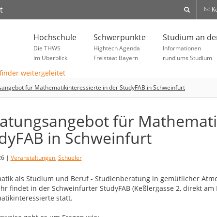
t
Ko
Hochschule
Schwerpunkte
Studium an d
Die THWS
Hightech Agenda
Informationen
im Überblick
Freistaat Bayern
rund ums Studium
angebot für Mathematikinteressierte in der StudyFAB in Schweinfurt
atungsangebot für Mathematiki
dyFAB in Schweinfurt
26 |
Veranstaltungen
,
Schueler
tik als Studium und Beruf - Studienberatung in gemütlicher Atmo
Uhr findet in der Schweinfurter StudyFAB (Keßlergasse 2, direkt am
tikinteressierte statt.