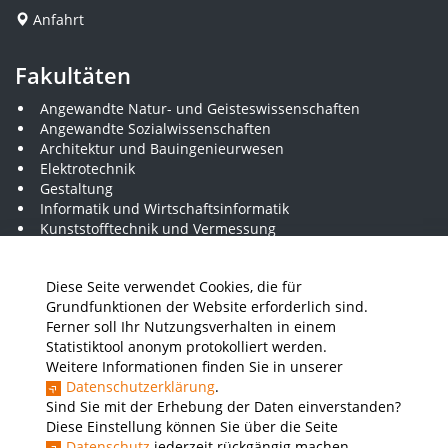
Anfahrt
Fakultäten
Angewandte Natur- und Geisteswissenschaften
Angewandte Sozialwissenschaften
Architektur und Bauingenieurwesen
Elektrotechnik
Gestaltung
Informatik und Wirtschaftsinformatik
Kunststofftechnik und Vermessung
Maschinenbau
THWS Business School
Diese Seite verwendet Cookies, die für
Wirtschaftsingenieurwesen
Grundfunktionen der Website erforderlich sind.
Ferner soll Ihr Nutzungsverhalten in einem
Statistiktool anonym protokolliert werden.
Presse
Stellenausschreibungen
Intranet
THWS Store
Weitere Informationen finden Sie in unserer
Datenschutzerklärung
.
Instagram
YouTube
LinkedIn
Sind Sie mit der Erhebung der Daten einverstanden?
Diese Einstellung können Sie über die Seite
Impressum
Barrierefreiheit
Datenschutz
Datenschutz
jederzeit rückgängig machen.