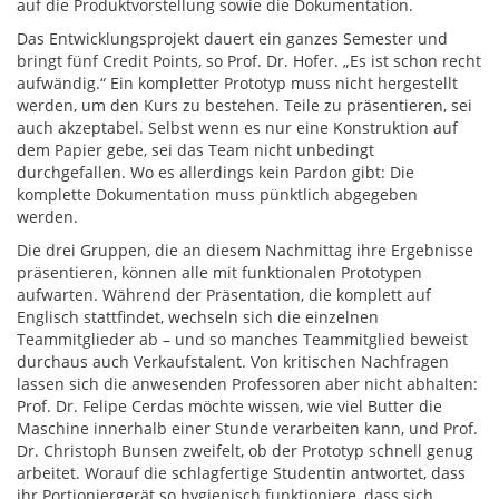
auf die Produktvorstellung sowie die Dokumentation.
Das Entwicklungsprojekt dauert ein ganzes Semester und
bringt fünf Credit Points, so Prof. Dr. Hofer. „Es ist schon recht
aufwändig.“ Ein kompletter Prototyp muss nicht hergestellt
werden, um den Kurs zu bestehen. Teile zu präsentieren, sei
auch akzeptabel. Selbst wenn es nur eine Konstruktion auf
dem Papier gebe, sei das Team nicht unbedingt
durchgefallen. Wo es allerdings kein Pardon gibt: Die
komplette Dokumentation muss pünktlich abgegeben
werden.
Die drei Gruppen, die an diesem Nachmittag ihre Ergebnisse
präsentieren, können alle mit funktionalen Prototypen
aufwarten. Während der Präsentation, die komplett auf
Englisch stattfindet, wechseln sich die einzelnen
Teammitglieder ab – und so manches Teammitglied beweist
durchaus auch Verkaufstalent. Von kritischen Nachfragen
lassen sich die anwesenden Professoren aber nicht abhalten:
Prof. Dr. Felipe Cerdas möchte wissen, wie viel Butter die
Maschine innerhalb einer Stunde verarbeiten kann, und Prof.
Dr. Christoph Bunsen zweifelt, ob der Prototyp schnell genug
arbeitet. Worauf die schlagfertige Studentin antwortet, dass
ihr Portioniergerät so hygienisch funktioniere, dass sich