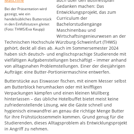
auch über den Businessplan
Gedanken machen: Das
Bei der Präsentation wird
Entwicklungsprojekt, das zum
gezeigt, wie ein
Curriculum der
handelsübliches Butterstück
Bachelorstudiengänge
in den Einfüllstutzen gleitet
(Foto: THWS/Eva Kaupp)
Maschinenbau und
Wirtschaftsingenieurwesen an der
Technischen Hochschule Würzburg-Schweinfurt (THWS)
gehört, deckt all dies ab. Auch im Sommersemester 2024
haben sich deutsch- und englischsprachige Studierende mit
vielfältigen Aufgabenstellungen beschäftigt – immer anhand
von alltagsnahen Problemstellungen. Einer der diesjährigen
Aufträge: eine Butter-Portioniermaschine entwerfen.
Butterstücke aus Eiswasser fischen, mit einem Messer selbst
am Butterblock herumhacken oder mit kniffligen
Verpackungen kämpfen und einen kleinen Müllberg
hinterlassen – das übliche Hotelbuffet bietet meist keine
zufriedenstellende Lösung, wie die Gäste schnell und
hygienisch einwandfrei an genau die richtige Menge Butter
für ihre Frühstückssemmeln kommen. Grund genug für die
Studierenden, dieses Alltagsproblem als Entwicklungsprojekt
in Angriff zu nehmen.