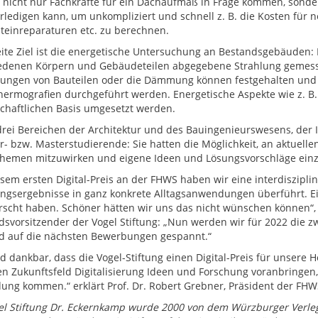
s nicht nur Fachkräfte für ein Dachaufmaß in Frage kommen, sonde
erledigen kann, um unkompliziert und schnell z. B. die Kosten für n
teinreparaturen etc. zu berechnen.
ite Ziel ist die energetische Untersuchung an Bestandsgebäude
edenen Körpern und Gebäudeteilen abgegebene Strahlung gemessen 
ungen von Bauteilen oder die Dämmung können festgehalten und g
ermografien durchgeführt werden. Energetische Aspekte wie z. B.
chaftlichen Basis umgesetzt werden.
drei Bereichen der Architektur und des Bauingenieurswesens, der I
r- bzw. Masterstudierende: Sie hatten die Möglichkeit, an aktuelle
hemen mitzuwirken und eigene Ideen und Lösungsvorschläge ein
sem ersten Digital-Preis an der FHWS haben wir eine interdisziplinä
ngsergebnisse in ganz konkrete Alltagsanwendungen überführt. 
rscht haben. Schöner hätten wir uns das nicht wünschen können“, 
dsvorsitzender der Vogel Stiftung: „Nun werden wir für 2022 die zw
d auf die nächsten Bewerbungen gespannt.“
nd dankbar, dass die Vogel-Stiftung einen Digital-Preis für unsere
en Zukunftsfeld Digitalisierung Ideen und Forschung voranbringen,
ng kommen.“ erklärt Prof. Dr. Robert Grebner, Präsident der FHW
el Stiftung Dr. Eckernkamp wurde 2000 von dem Würzburger Verleg