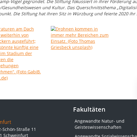
amp-Vogel gegründet. Die Stiftung fokussiert in ihrer Förderung auf
/Gesundheitswesen und Kultur. Das Querschnittsthema „Digitalisie
unkt. Die Stiftung hat ihren Sitz in Würzburg und feierte 2020 ihr 
Fakultäten
Angewandte Natur- und
nfurt
Geisteswissenschaften
z-Schön-Straße 11
1 Schweinfurt
Angewandte Sozialwissenscha