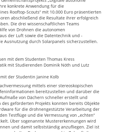
n Gemeinschaftsprojekts „Digitale autonome
hre konkrete Anwendung für die
ines Rooftop-Scouts“ mit 10.000 Euro präsentierten
soren abschließend die Resultate ihrer erfolgreich
ben. Die drei wissenschaftlichen Teams
 Hilfe von Drohnen die autonomen
us der Luft sowie die Datentechnik und -
le Ausnutzung durch Solarpanels sicherzustellen.
wesen mit dem Studenten Thomas Kress
rmatik mit Studierenden Dominik Nöth und Lutz
 mit der Studentin Janine Kolb
Dachvermessung mittels einer stereoskopischen
efeninformationen bereitzustellen und darüber die
ufmaße von Dächern schneller erstellt und
n des geförderten Projekts konnten bereits Objekte
ardware für die drohnengestützte Verarbeitung der
erden Testflüge und die Vermessung von „echten“
ckelt. Über sogenannte Mustererkennungen wird
ennen und damit selbstständig anzufliegen. Ziel ist