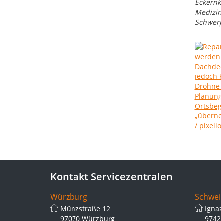
Eckernk
Medizin
Schwerp
Kontakt Servicezentralen
Würzburg
Schwei
Münzstraße 12
Igna
97070 Würzburg
9742