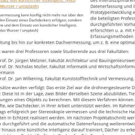
des interdisziplinäre
Datenerfassung und i
Prototypentwicklung e
vermessung kann künftig nicht mehr nur über den
die beteiligten Profes
llen Einsatz eines Dachdeckers erfolgen, sondern
durchgeführten Vorha
e und dem Einsatz von künstlicher Intelligenz.
erforschten u. a. mit
olas Wurzer / unsplash)
Erfassungsmethoden a
itung bis hin zur konkreten Dachvermessung, um z. B. eine optima
gt waren drei Professoren sowie Studierende aus drei Fakultäten:
rof. Dr. Jürgen Melzner, Fakultät Architektur und Bauingenieurs
rof. Dr. Nicholas Müller, Fakultät Informatik und Wirtschaftsinfo
ermann
rof. Dr. Jan Wilkening, Fakultät Kunststofftechnik und Vermessung,
sätze wurden verfolgt: Das erste Ziel war die drohnengesteuerte 
 Diese ist in der Lage, zwei Bilder derselben Szene abzubilden, Ti
ngen eines Objekts zu berechnen. Mit diesem Verfahren können A
fte, wie Dachdecker, in ihrer Arbeit unterstützt werden. Im Rahme
tags erfolgreich per Stereoskopie vermessen und die technische H
en in Echtzeit realisiert werden. Im nächsten Projektabschnitt w
 durchgeführt und die automatische Datenerfassung weiterentwi
 hinaus eine künstliche Intelligenz darauf trainiert, Dächer zu erk