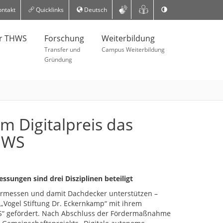
ntakt
Quicklinks
Deutsch
er THWS
Forschung
Weiterbildung
Transfer und
Campus Weiterbildung
Gründung
em Digitalpreis das
FHWS
ngen sind drei Disziplinen beteiligt
rmessen und damit Dachdecker unterstützen –
 „Vogel Stiftung Dr. Eckernkamp“ mit ihrem
WS“ gefördert. Nach Abschluss der Fördermaßnahme