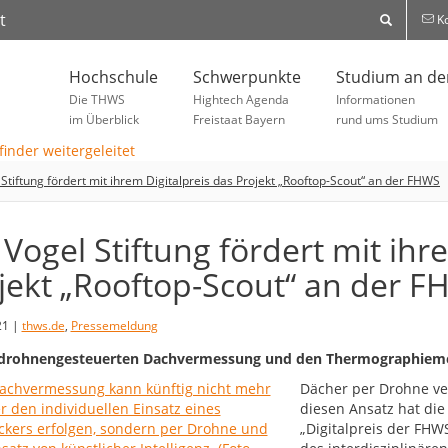
t
Ko
Hochschule
Schwerpunkte
Studium an d
Die THWS
Hightech Agenda
Informationen
im Überblick
Freistaat Bayern
rund ums Studium
 Stiftung fördert mit ihrem Digitalpreis das Projekt „Rooftop-Scout“ an der FHWS
 Vogel Stiftung fördert mit ihr
jekt „Rooftop-Scout“ an der 
21 |
thws.de
,
Pressemeldung
drohnengesteuerten Dachvermessung und den Thermographiemessu
Dächer per Drohne ve
diesen Ansatz hat die
„Digitalpreis der FH