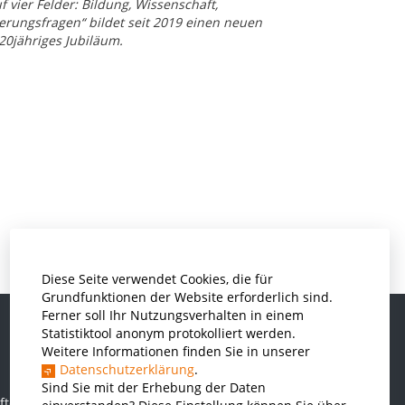
 vier Felder: Bildung, Wissenschaft,
rungsfragen“ bildet seit 2019 einen neuen
20jähriges Jubiläum.
Diese Seite verwendet Cookies, die für
Grundfunktionen der Website erforderlich sind.
Ferner soll Ihr Nutzungsverhalten in einem
Statistiktool anonym protokolliert werden.
Weitere Informationen finden Sie in unserer
Informatik und Wirtschaftsinformatik
Datenschutzerklärung
.
Kunststofftechnik und Vermessung
Sind Sie mit der Erhebung der Daten
ften