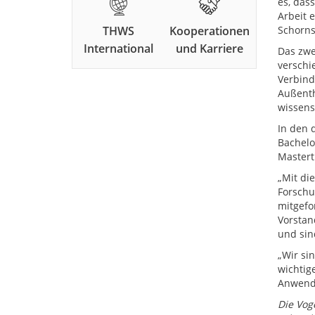
es, das
Arbeit 
THWS
Kooperationen
Schorns
International
und Karriere
Das zwe
verschi
Verbind
Außenth
wissens
In den 
Bachelo
Mastert
„Mit die
Forschu
mitgefo
Vorstan
und sin
„Wir si
wichtig
Anwendu
Die Vog