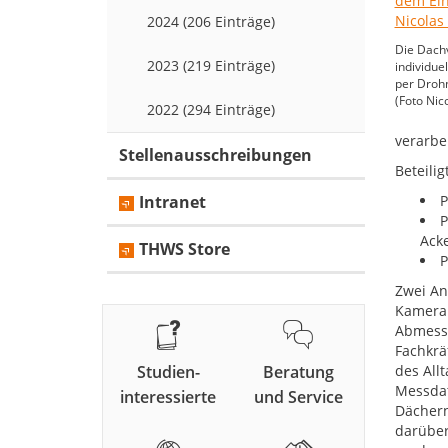
2024 (206 Einträge)
Die Dach
2023 (219 Einträge)
individue
per Drohn
(Foto Nic
2022 (294 Einträge)
verarbe
Stellenausschreibungen
Beteili
Intranet
P
P
Ack
THWS Store
P
Zwei An
Kamera:
Abmessu
Fachkrä
Studien-
Beratung
des All
Messdat
interessierte
und Service
Dächern
darüber