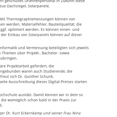
rn geschultes Drohnenpersonal in Zukunft diese
eue Dachziegel, Solarpanele,
n: Mit Thermographiemessungen können von
werden. Materialfehler, Bauteilqualität, die
gf. optimiert werden. Es können Innen- und
 der Einbau von Solarpanels können auf dieser
nformatik und Vermessung beteiligten sich jeweils
n Themen über Projekt-, Bachelor- sowie
zubringen.
re Projektarbeit gefördert, die
Eingebunden waren auch Studierende, die
freut sich Dr. Gunther Schunk,
eite Ausschreibung dieses Digital-Preises starten
 Hochschule auslobt. Damit können wir in dem so
 die womöglich schon bald in der Praxis zur
S.
er Dr. Kurt Eckernkamp und seiner Frau Nina