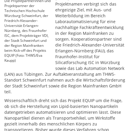
Die Projektpartnerinnen und
Projektnamen verbirgt sich das
Projektpartner der
ehrgeizige Ziel, mit Aus- und
Technischen Hochschule
Weiterbildung im Bereich
Würzburg-Schweinfurt, der
Friedrich-Alexander-
Laborautomatisierung für eine
Universität Erlangen-
nachhaltige Fachkräfteentwicklung
Nürnberg, des Fraunhofer
in der Region Mainfranken zu
ISC, dem Projektträger VDI,
sorgen. Kooperationspartner sind
der Stadt Schweinfurt und
die Friedrich-Alexander-Universität
der Region Mainfranken
beim Kick-off des Projekts
Erlangen-Nürnberg (FAU), das
EQUIP (Foto: THWS/Eva
Fraunhofer-Institut für
Kaupp)
Silicatforschung ISC in Würzburg
sowie das Lab Automation Network
(LAN) aus Tübingen. Zur Auftaktveranstaltung am THWS-
Standort Schweinfurt nahmen auch die Wirtschaftsförderung
der Stadt Schweinfurt sowie die Region Mainfranken GmbH
teil.
Wissenschaftlich dreht sich das Projekt EQUIP um die Frage,
ob sich die Herstellung von Lipid-basierten Nanopartikeln
datengetrieben automatisieren und optimieren lässt. Diese
Nanopartikel dienen als Transportvehikel, um Wirkstoffe
gezielt innerhalb des menschlichen Körpers zu
transportieren. Bisher wurde dieses Verfahren schon