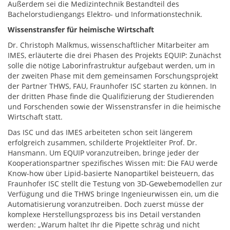
Außerdem sei die Medizintechnik Bestandteil des
Bachelorstudiengangs Elektro- und Informationstechnik.
Wissenstransfer für heimische Wirtschaft
Dr. Christoph Malkmus, wissenschaftlicher Mitarbeiter am
IMES, erläuterte die drei Phasen des Projekts EQUIP: Zunächst
solle die nötige Laborinfrastruktur aufgebaut werden, um in
der zweiten Phase mit dem gemeinsamen Forschungsprojekt
der Partner THWS, FAU, Fraunhofer ISC starten zu können. In
der dritten Phase finde die Qualifizierung der Studierenden
und Forschenden sowie der Wissenstransfer in die heimische
Wirtschaft statt.
Das ISC und das IMES arbeiteten schon seit längerem
erfolgreich zusammen, schilderte Projektleiter Prof. Dr.
Hansmann. Um EQUIP voranzutreiben, bringe jeder der
Kooperationspartner spezifisches Wissen mit: Die FAU werde
Know-how über Lipid-basierte Nanopartikel beisteuern, das
Fraunhofer ISC stellt die Testung von 3D-Gewebemodellen zur
Verfügung und die THWS bringe Ingenieurwissen ein, um die
Automatisierung voranzutreiben. Doch zuerst müsse der
komplexe Herstellungsprozess bis ins Detail verstanden
werden: „Warum haltet Ihr die Pipette schräg und nicht