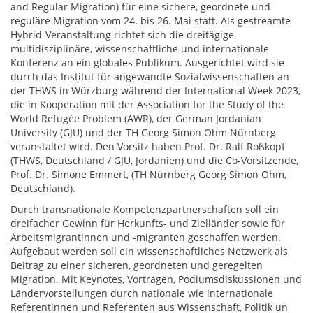
and Regular Migration) für eine sichere, geordnete und
reguläre Migration vom 24. bis 26. Mai statt. Als gestreamte
Hybrid-Veranstaltung richtet sich die dreitägige
multidisziplinäre, wissenschaftliche und internationale
Konferenz an ein globales Publikum. Ausgerichtet wird sie
durch das Institut für angewandte Sozialwissenschaften an
der THWS in Würzburg während der International Week 2023,
die in Kooperation mit der Association for the Study of the
World Refugée Problem (AWR), der German Jordanian
University (GJU) und der TH Georg Simon Ohm Nürnberg
veranstaltet wird. Den Vorsitz haben Prof. Dr. Ralf Roßkopf
(THWS, Deutschland / GJU, Jordanien) und die Co-Vorsitzende,
Prof. Dr. Simone Emmert, (TH Nürnberg Georg Simon Ohm,
Deutschland).
Durch transnationale Kompetenzpartnerschaften soll ein
dreifacher Gewinn für Herkunfts- und Zielländer sowie für
Arbeitsmigrantinnen und -migranten geschaffen werden.
Aufgebaut werden soll ein wissenschaftliches Netzwerk als
Beitrag zu einer sicheren, geordneten und geregelten
Migration. Mit Keynotes, Vorträgen, Podiumsdiskussionen und
Ländervorstellungen durch nationale wie internationale
Referentinnen und Referenten aus Wissenschaft, Politik un