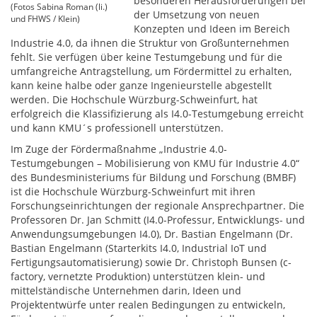
besonderen Herausforderungen bei
(Fotos Sabina Roman (li.)
der Umsetzung von neuen
und FHWS / Klein)
Konzepten und Ideen im Bereich
Industrie 4.0, da ihnen die Struktur von Großunternehmen
fehlt. Sie verfügen über keine Testumgebung und für die
umfangreiche Antragstellung, um Fördermittel zu erhalten,
kann keine halbe oder ganze Ingenieurstelle abgestellt
werden. Die Hochschule Würzburg-Schweinfurt, hat
erfolgreich die Klassifizierung als I4.0-Testumgebung erreicht
und kann KMU´s professionell unterstützen.
Im Zuge der Fördermaßnahme „Industrie 4.0-
Testumgebungen – Mobilisierung von KMU für Industrie 4.0“
des Bundesministeriums für Bildung und Forschung (BMBF)
ist die Hochschule Würzburg-Schweinfurt mit ihren
Forschungseinrichtungen der regionale Ansprechpartner. Die
Professoren Dr. Jan Schmitt (I4.0-Professur, Entwicklungs- und
Anwendungsumgebungen I4.0), Dr. Bastian Engelmann (Dr.
Bastian Engelmann (Starterkits I4.0, Industrial IoT und
Fertigungsautomatisierung) sowie Dr. Christoph Bunsen (c-
factory, vernetzte Produktion) unterstützen klein- und
mittelständische Unternehmen darin, Ideen und
Projektentwürfe unter realen Bedingungen zu entwickeln,