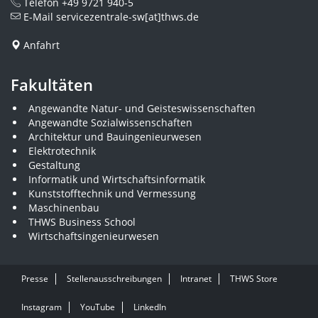
Telefon
+49 9721 940-5
E-Mail
servicezentrale-sw[at]thws.de
Anfahrt
Fakultäten
Angewandte Natur- und Geisteswissenschaften
Angewandte Sozialwissenschaften
Architektur und Bauingenieurwesen
Elektrotechnik
Gestaltung
Informatik und Wirtschaftsinformatik
Kunststofftechnik und Vermessung
Maschinenbau
THWS Business School
Wirtschaftsingenieurwesen
Presse
Stellenausschreibungen
Intranet
THWS Store
Instagram
YouTube
LinkedIn