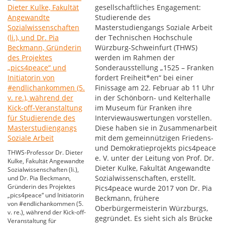
gesellschaftliches Engagement:
Studierende des
Masterstudiengangs Soziale Arbeit
der Technischen Hochschule
Würzburg-Schweinfurt (THWS)
werden im Rahmen der
Sonderausstellung „1525 – Franken
fordert Freiheit*en“ bei einer
Finissage am 22. Februar ab 11 Uhr
in der Schönborn- und Kelterhalle
im Museum für Franken ihre
Interviewauswertungen vorstellen.
Diese haben sie in Zusammenarbeit
mit dem gemeinnützigen Friedens-
und Demokratieprojekts pics4peace
THWS-Professor Dr. Dieter
e. V. unter der Leitung von Prof. Dr.
Kulke, Fakultät Angewandte
Dieter Kulke, Fakultät Angewandte
Sozialwissenschaften (li.),
Sozialwissenschaften, erstellt.
und Dr. Pia Beckmann,
Gründerin des Projektes
Pics4peace wurde 2017 von Dr. Pia
„pics4peace“ und Initiatorin
Beckmann, frühere
von #endlichankommen (5.
Oberbürgermeisterin Würzburgs,
v. re.), während der Kick-off-
gegründet. Es sieht sich als Brücke
Veranstaltung für