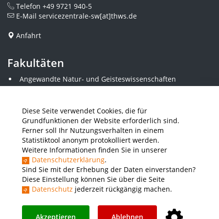
Telefon
+49 9721 940-5
E-Mail
servicezentrale-sw[at]thws.de
Anfahrt
Fakultäten
Angewandte Natur- und Geisteswissenschaften
Angewandte Sozialwissenschaften
Architektur und Bauingenieurwesen
Elektrotechnik
Diese Seite verwendet Cookies, die für
Gestaltung
Grundfunktionen der Website erforderlich sind.
Informatik und Wirtschaftsinformatik
Ferner soll Ihr Nutzungsverhalten in einem
Kunststofftechnik und Vermessung
Statistiktool anonym protokolliert werden.
Maschinenbau
Weitere Informationen finden Sie in unserer
THWS Business School
Datenschutzerklärung
.
Wirtschaftsingenieurwesen
Sind Sie mit der Erhebung der Daten einverstanden?
Diese Einstellung können Sie über die Seite
Datenschutz
jederzeit rückgängig machen.
Presse
Stellenausschreibungen
Intranet
THWS Store
Instagram
YouTube
LinkedIn
Akzeptieren
Ablehnen