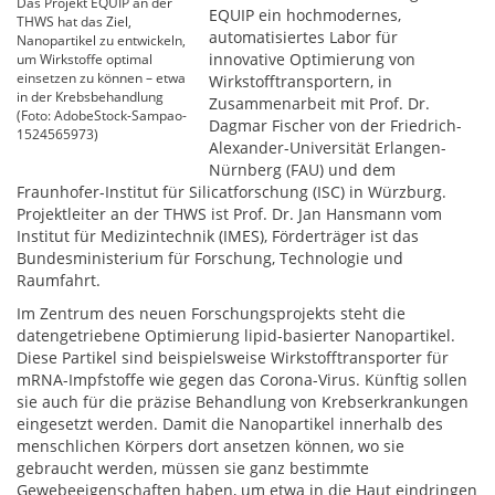
Das Projekt EQUIP an der
EQUIP ein hochmodernes,
THWS hat das Ziel,
automatisiertes Labor für
Nanopartikel zu entwickeln,
innovative Optimierung von
um Wirkstoffe optimal
einsetzen zu können – etwa
Wirkstofftransportern, in
in der Krebsbehandlung
Zusammenarbeit mit Prof. Dr.
(Foto: AdobeStock-Sampao-
Dagmar Fischer von der Friedrich-
1524565973)
Alexander-Universität Erlangen-
Nürnberg (FAU) und dem
Fraunhofer-Institut für Silicatforschung (ISC) in Würzburg.
Projektleiter an der THWS ist Prof. Dr. Jan Hansmann vom
Institut für Medizintechnik (IMES), Förderträger ist das
Bundesministerium für Forschung, Technologie und
Raumfahrt.
Im Zentrum des neuen Forschungsprojekts steht die
datengetriebene Optimierung lipid-basierter Nanopartikel.
Diese Partikel sind beispielsweise Wirkstofftransporter für
mRNA-Impfstoffe wie gegen das Corona-Virus. Künftig sollen
sie auch für die präzise Behandlung von Krebserkrankungen
eingesetzt werden. Damit die Nanopartikel innerhalb des
menschlichen Körpers dort ansetzen können, wo sie
gebraucht werden, müssen sie ganz bestimmte
Gewebeeigenschaften haben, um etwa in die Haut eindringen