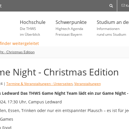
t
Ko
Hochschule
Schwerpunkte
Studium an d
Die THWS
Hightech Agenda
Informationen
im Überblick
Freistaat Bayern
rund ums Studium
t - Christmas Edition
e Night - Christmas Edition
24 |
Termine & Veranstaltungen - Unterseiten
,
Veranstaltungen
Ledward Das THWS Game Night Team lädt ein zur Game Night - 
024, 17:30 Uhr, Campus Ledward
len, Essen, Trinken oder nur ein entspannter Plausch – es ist für 
 Games
n Food