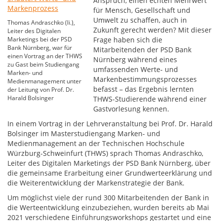
Anspruch, einen echten Mehrwert
für Mensch, Gesellschaft und
Umwelt zu schaffen, auch in
Thomas Andraschko (li.),
Zukunft gerecht werden? Mit dieser
Leiter des Digitalen
Marketings bei der PSD
Frage haben sich die
Bank Nürnberg, war für
Mitarbeitenden der PSD Bank
einen Vortrag an der THWS
Nürnberg während eines
zu Gast beim Studiengang
umfassenden Werte- und
Marken- und
Markenbestimmungsprozesses
Medienmanagement unter
befasst – das Ergebnis lernten
der Leitung von Prof. Dr.
Harald Bolsinger
THWS-Studierende während einer
Gastvorlesung kennen.
In einem Vortrag in der Lehrveranstaltung bei Prof. Dr. Harald
Bolsinger im Masterstudiengang Marken- und
Medienmanagement an der Technischen Hochschule
Würzburg-Schweinfurt (THWS) sprach Thomas Andraschko,
Leiter des Digitalen Marketings der PSD Bank Nürnberg, über
die gemeinsame Erarbeitung einer Grundwerteerklärung und
die Weiterentwicklung der Markenstrategie der Bank.
Um möglichst viele der rund 300 Mitarbeitenden der Bank in
die Werteentwicklung einzubeziehen, wurden bereits ab Mai
2021 verschiedene Einführungsworkshops gestartet und eine