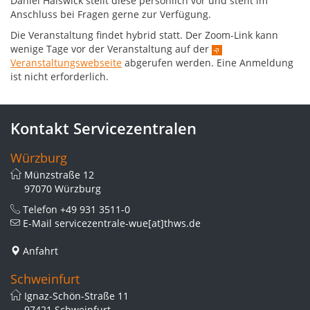
Daniel Halswick stellt diese persönlich vor und steht im
Anschluss bei Fragen gerne zur Verfügung.
Die Veranstaltung findet hybrid statt. Der Zoom-Link kann
wenige Tage vor der Veranstaltung auf der
Veranstaltungswebseite
abgerufen werden. Eine Anmeldung
ist nicht erforderlich.
Kontakt Servicezentralen
Würzburg
Münzstraße 12
97070 Würzburg
Telefon
+49 931 3511-0
E-Mail
servicezentrale-wue[at]thws.de
Anfahrt
Schweinfurt
Ignaz-Schön-Straße 11
97421 Schweinfurt