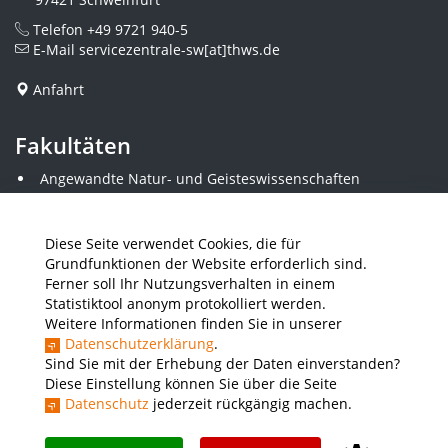
Telefon
+49 9721 940-5
E-Mail
servicezentrale-sw[at]thws.de
Anfahrt
Fakultäten
Angewandte Natur- und Geisteswissenschaften
Angewandte Sozialwissenschaften
Architektur und Bauingenieurwesen
Elektrotechnik
Diese Seite verwendet Cookies, die für
Gestaltung
Grundfunktionen der Website erforderlich sind.
Informatik und Wirtschaftsinformatik
Ferner soll Ihr Nutzungsverhalten in einem
Kunststofftechnik und Vermessung
Statistiktool anonym protokolliert werden.
Maschinenbau
Weitere Informationen finden Sie in unserer
THWS Business School
Datenschutzerklärung
.
Wirtschaftsingenieurwesen
Sind Sie mit der Erhebung der Daten einverstanden?
Diese Einstellung können Sie über die Seite
Datenschutz
jederzeit rückgängig machen.
Presse
Stellenausschreibungen
Intranet
THWS Store