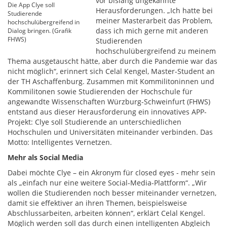
vor bislang ungekannte
Die App Clye soll
Herausforderungen. „Ich hatte bei
Studierende
meiner Masterarbeit das Problem,
hochschulübergreifend in
dass ich mich gerne mit anderen
Dialog bringen. (Grafik
FHWS)
Studierenden
hochschulübergreifend zu meinem
Thema ausgetauscht hätte, aber durch die Pandemie war das
nicht möglich“, erinnert sich Celal Kengel, Master-Student an
der TH Aschaffenburg. Zusammen mit Kommilitoninnen und
Kommilitonen sowie Studierenden der Hochschule für
angewandte Wissenschaften Würzburg-Schweinfurt (FHWS)
entstand aus dieser Herausforderung ein innovatives APP-
Projekt: Clye soll Studierende an unterschiedlichen
Hochschulen und Universitäten miteinander verbinden. Das
Motto: Intelligentes Vernetzen.
Mehr als Social Media
Dabei möchte Clye – ein Akronym für closed eyes - mehr sein
als „einfach nur eine weitere Social-Media-Plattform“. „Wir
wollen die Studierenden noch besser miteinander vernetzen,
damit sie effektiver an ihren Themen, beispielsweise
Abschlussarbeiten, arbeiten können“, erklärt Celal Kengel.
Möglich werden soll das durch einen intelligenten Abgleich