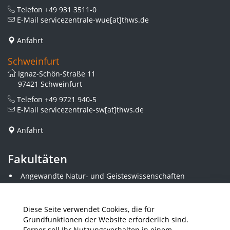
Telefon
+49 931 3511-0
E-Mail
servicezentrale-wue[at]thws.de
Anfahrt
Schweinfurt
Ignaz-Schön-Straße 11
97421 Schweinfurt
Telefon
+49 9721 940-5
E-Mail
servicezentrale-sw[at]thws.de
Anfahrt
Fakultäten
Angewandte Natur- und Geisteswissenschaften
Angewandte Sozialwissenschaften
Architektur und Bauingenieurwesen
Elektrotechnik
Diese Seite verwendet Cookies, die für
Gestaltung
Grundfunktionen der Website erforderlich sind.
Informatik und Wirtschaftsinformatik
Ferner soll Ihr Nutzungsverhalten in einem