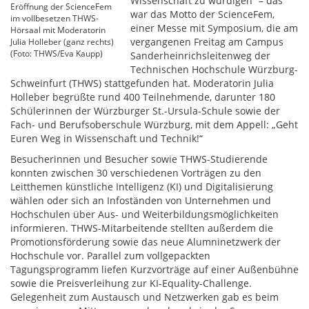
Wissenschaft zu würdigen“ – das
Eröffnung der ScienceFem
war das Motto der ScienceFem,
im vollbesetzen THWS-
einer Messe mit Symposium, die am
Hörsaal mit Moderatorin
vergangenen Freitag am Campus
Julia Holleber (ganz rechts)
(Foto: THWS/Eva Kaupp)
Sanderheinrichsleitenweg der
Technischen Hochschule Würzburg-
Schweinfurt (THWS) stattgefunden hat. Moderatorin Julia
Holleber begrüßte rund 400 Teilnehmende, darunter 180
Schülerinnen der Würzburger St.-Ursula-Schule sowie der
Fach- und Berufsoberschule Würzburg, mit dem Appell: „Geht
Euren Weg in Wissenschaft und Technik!“
Besucherinnen und Besucher sowie THWS-Studierende
konnten zwischen 30 verschiedenen Vorträgen zu den
Leitthemen künstliche Intelligenz (KI) und Digitalisierung
wählen oder sich an Infoständen von Unternehmen und
Hochschulen über Aus- und Weiterbildungsmöglichkeiten
informieren. THWS-Mitarbeitende stellten außerdem die
Promotionsförderung sowie das neue Alumninetzwerk der
Hochschule vor. Parallel zum vollgepackten
Tagungsprogramm liefen Kurzvorträge auf einer Außenbühne
sowie die Preisverleihung zur KI-Equality-Challenge.
Gelegenheit zum Austausch und Netzwerken gab es beim