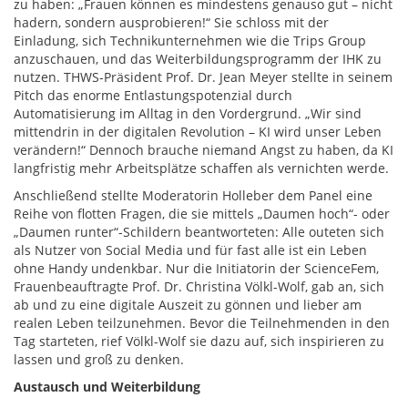
zu haben: „Frauen können es mindestens genauso gut – nicht
hadern, sondern ausprobieren!“ Sie schloss mit der
Einladung, sich Technikunternehmen wie die Trips Group
anzuschauen, und das Weiterbildungsprogramm der IHK zu
nutzen. THWS-Präsident Prof. Dr. Jean Meyer stellte in seinem
Pitch das enorme Entlastungspotenzial durch
Automatisierung im Alltag in den Vordergrund. „Wir sind
mittendrin in der digitalen Revolution – KI wird unser Leben
verändern!“ Dennoch brauche niemand Angst zu haben, da KI
langfristig mehr Arbeitsplätze schaffen als vernichten werde.
Anschließend stellte Moderatorin Holleber dem Panel eine
Reihe von flotten Fragen, die sie mittels „Daumen hoch“- oder
„Daumen runter“-Schildern beantworteten: Alle outeten sich
als Nutzer von Social Media und für fast alle ist ein Leben
ohne Handy undenkbar. Nur die Initiatorin der ScienceFem,
Frauenbeauftragte Prof. Dr. Christina Völkl-Wolf, gab an, sich
ab und zu eine digitale Auszeit zu gönnen und lieber am
realen Leben teilzunehmen. Bevor die Teilnehmenden in den
Tag starteten, rief Völkl-Wolf sie dazu auf, sich inspirieren zu
lassen und groß zu denken.
Austausch und Weiterbildung