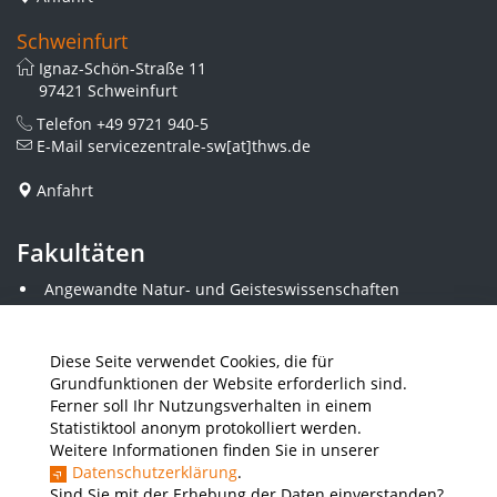
Schweinfurt
Ignaz-Schön-Straße 11
97421 Schweinfurt
Telefon
+49 9721 940-5
E-Mail
servicezentrale-sw[at]thws.de
Anfahrt
Fakultäten
Angewandte Natur- und Geisteswissenschaften
Angewandte Sozialwissenschaften
Architektur und Bauingenieurwesen
Elektrotechnik
Diese Seite verwendet Cookies, die für
Gestaltung
Grundfunktionen der Website erforderlich sind.
Informatik und Wirtschaftsinformatik
Ferner soll Ihr Nutzungsverhalten in einem
Kunststofftechnik und Vermessung
Statistiktool anonym protokolliert werden.
Maschinenbau
Weitere Informationen finden Sie in unserer
THWS Business School
Datenschutzerklärung
.
Wirtschaftsingenieurwesen
Sind Sie mit der Erhebung der Daten einverstanden?