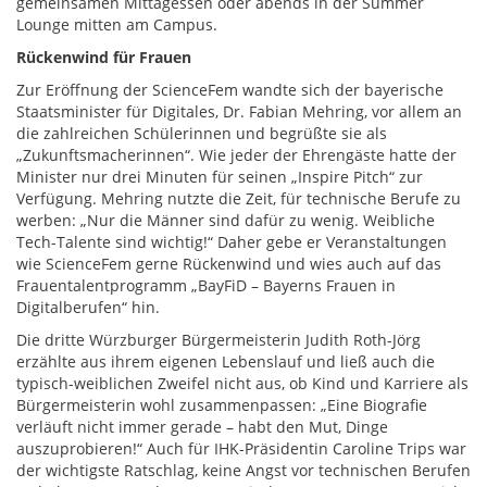
gemeinsamen Mittagessen oder abends in der Summer
Lounge mitten am Campus.
Rückenwind für Frauen
Zur Eröffnung der ScienceFem wandte sich der bayerische
Staatsminister für Digitales, Dr. Fabian Mehring, vor allem an
die zahlreichen Schülerinnen und begrüßte sie als
„Zukunftsmacherinnen“. Wie jeder der Ehrengäste hatte der
Minister nur drei Minuten für seinen „Inspire Pitch“ zur
Verfügung. Mehring nutzte die Zeit, für technische Berufe zu
werben: „Nur die Männer sind dafür zu wenig. Weibliche
Tech-Talente sind wichtig!“ Daher gebe er Veranstaltungen
wie ScienceFem gerne Rückenwind und wies auch auf das
Frauentalentprogramm „BayFiD – Bayerns Frauen in
Digitalberufen“ hin.
Die dritte Würzburger Bürgermeisterin Judith Roth-Jörg
erzählte aus ihrem eigenen Lebenslauf und ließ auch die
typisch-weiblichen Zweifel nicht aus, ob Kind und Karriere als
Bürgermeisterin wohl zusammenpassen: „Eine Biografie
verläuft nicht immer gerade – habt den Mut, Dinge
auszuprobieren!“ Auch für IHK-Präsidentin Caroline Trips war
der wichtigste Ratschlag, keine Angst vor technischen Berufen