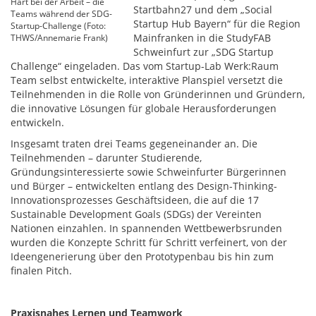
Hart bei der Arbeit – die
Startbahn27 und dem „Social
Teams während der SDG-
Startup Hub Bayern“ für die Region
Startup-Challenge (Foto:
Mainfranken in die StudyFAB
THWS/Annemarie Frank)
Schweinfurt zur „SDG Startup
Challenge“ eingeladen. Das vom Startup-Lab Werk:Raum
Team selbst entwickelte, interaktive Planspiel versetzt die
Teilnehmenden in die Rolle von Gründerinnen und Gründern,
die innovative Lösungen für globale Herausforderungen
entwickeln.
Insgesamt traten drei Teams gegeneinander an. Die
Teilnehmenden – darunter Studierende,
Gründungsinteressierte sowie Schweinfurter Bürgerinnen
und Bürger – entwickelten entlang des Design-Thinking-
Innovationsprozesses Geschäftsideen, die auf die 17
Sustainable Development Goals (SDGs) der Vereinten
Nationen einzahlen. In spannenden Wettbewerbsrunden
wurden die Konzepte Schritt für Schritt verfeinert, von der
Ideengenerierung über den Prototypenbau bis hin zum
finalen Pitch.
Praxisnahes Lernen und Teamwork