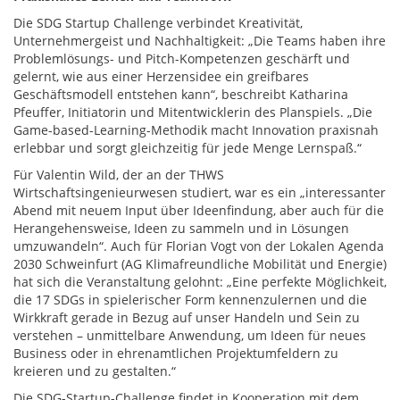
Die SDG Startup Challenge verbindet Kreativität,
Unternehmergeist und Nachhaltigkeit: „Die Teams haben ihre
Problemlösungs- und Pitch-Kompetenzen geschärft und
gelernt, wie aus einer Herzensidee ein greifbares
Geschäftsmodell entstehen kann“, beschreibt Katharina
Pfeuffer, Initiatorin und Mitentwicklerin des Planspiels. „Die
Game-based-Learning-Methodik macht Innovation praxisnah
erlebbar und sorgt gleichzeitig für jede Menge Lernspaß.“
Für Valentin Wild, der an der THWS
Wirtschaftsingenieurwesen studiert, war es ein „interessanter
Abend mit neuem Input über Ideenfindung, aber auch für die
Herangehensweise, Ideen zu sammeln und in Lösungen
umzuwandeln“. Auch für Florian Vogt von der Lokalen Agenda
2030 Schweinfurt (AG Klimafreundliche Mobilität und Energie)
hat sich die Veranstaltung gelohnt: „Eine perfekte Möglichkeit,
die 17 SDGs in spielerischer Form kennenzulernen und die
Wirkkraft gerade in Bezug auf unser Handeln und Sein zu
verstehen – unmittelbare Anwendung, um Ideen für neues
Business oder in ehrenamtlichen Projektumfeldern zu
kreieren und zu gestalten.“
Die SDG-Startup-Challenge findet in Kooperation mit dem