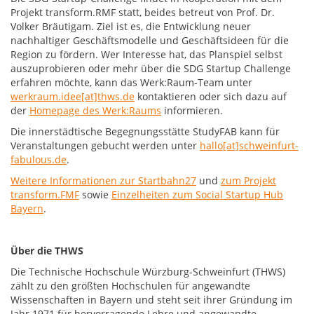
Projekt transform.RMF statt, beides betreut von Prof. Dr.
Volker Bräutigam. Ziel ist es, die Entwicklung neuer
nachhaltiger Geschäftsmodelle und Geschäftsideen für die
Region zu fördern. Wer Interesse hat, das Planspiel selbst
auszuprobieren oder mehr über die SDG Startup Challenge
erfahren möchte, kann das Werk:Raum-Team unter
werkraum.idee[at]thws.de
kontaktieren oder sich dazu auf
der
Homepage des Werk:Raums
informieren.
Die innerstädtische Begegnungsstätte StudyFAB kann für
Veranstaltungen gebucht werden unter
hallo[at]schweinfurt-
fabulous.de
.
Weitere Informationen zur Startbahn27
und
zum Projekt
transform.FMF
sowie
Einzelheiten zum Social Startup Hub
Bayern
.
Über die THWS
Die Technische Hochschule Würzburg-Schweinfurt (THWS)
zählt zu den größten Hochschulen für angewandte
Wissenschaften in Bayern und steht seit ihrer Gründung im
Jahr 1971 für hervorragende Lehre und angewandte