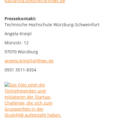
Katharina.pfeuffer[at]thws.de
Pressekontakt:
Technische Hochschule Würzburg-Schweinfurt
Angela Kreipl
Münzstr. 12
97070 Würzburg
angela.kreipl[at]thws.de
0931 3511-8354