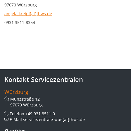
97070 Würzburg
angela.kreipl[at]thws.de
0931 3511-8354
Kontakt Servicezentralen
Würzburg
Münzstraße 12
97070 Würzburg
Telefon
+49 931 3511-0
E-Mail
servicezentrale-wue[at]thws.de