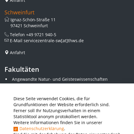
Anfahrt
Schweinfurt
Ignaz-Schön-Straße 11
97421 Schweinfurt
Telefon
+49 9721 940-5
E-Mail
servicezentrale-sw[at]thws.de
Anfahrt
Fakultäten
Angewandte Natur- und Geisteswissenschaften
Angewandte Sozialwissenschaften
Architektur und Bauingenieurwesen
Elektrotechnik
Diese Seite verwendet Cookies, die für
Gestaltung
Grundfunktionen der Website erforderlich sind.
Informatik und Wirtschaftsinformatik
Ferner soll Ihr Nutzungsverhalten in einem
Kunststofftechnik und Vermessung
Statistiktool anonym protokolliert werden.
Maschinenbau
Weitere Informationen finden Sie in unserer
THWS Business School
Datenschutzerklärung
.
Wirtschaftsingenieurwesen