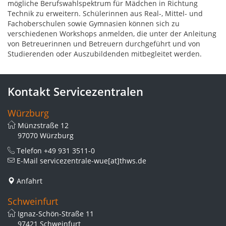
mögliche Berufswahlspektrum für Mädchen in Richtung
Technik zu erweitern. Schülerinnen aus Real-, Mittel- und
Fachoberschulen sowie Gymnasien können sich zu
verschiedenen Workshops anmelden, die unter der Anleitung
von Betreuerinnen und Betreuern durchgeführt und von
Studierenden oder Auszubildenden mitbegleitet werden.
Kontakt Servicezentralen
Würzburg
Münzstraße 12
97070 Würzburg
Telefon
+49 931 3511-0
E-Mail
servicezentrale-wue[at]thws.de
Anfahrt
Schweinfurt
Ignaz-Schön-Straße 11
97421 Schweinfurt