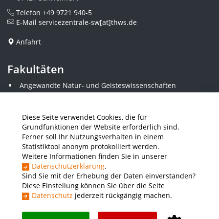
Telefon
+49 9721 940-5
E-Mail
servicezentrale-sw[at]thws.de
Anfahrt
Fakultäten
Angewandte Natur- und Geisteswissenschaften
Angewandte Sozialwissenschaften
Architektur und Bauingenieurwesen
Elektrotechnik
Diese Seite verwendet Cookies, die für
Gestaltung
Grundfunktionen der Website erforderlich sind.
Informatik und Wirtschaftsinformatik
Ferner soll Ihr Nutzungsverhalten in einem
Kunststofftechnik und Vermessung
Statistiktool anonym protokolliert werden.
Maschinenbau
Weitere Informationen finden Sie in unserer
THWS Business School
Datenschutzerklärung
.
Wirtschaftsingenieurwesen
Sind Sie mit der Erhebung der Daten einverstanden?
Diese Einstellung können Sie über die Seite
Datenschutz
jederzeit rückgängig machen.
Presse
Stellenausschreibungen
Intranet
THWS Store