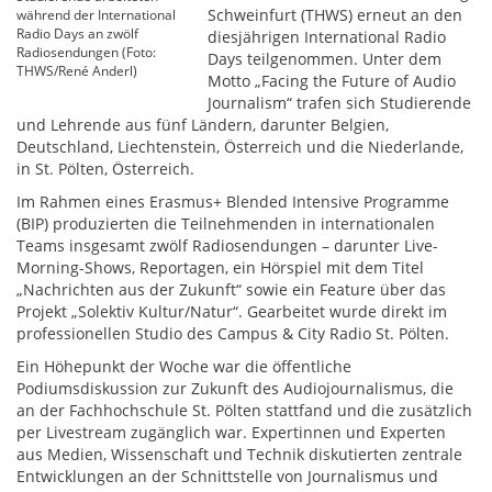
Schweinfurt (THWS) erneut an den
während der International
Radio Days an zwölf
diesjährigen International Radio
Radiosendungen (Foto:
Days teilgenommen. Unter dem
THWS/René Anderl)
Motto „Facing the Future of Audio
Journalism“ trafen sich Studierende
und Lehrende aus fünf Ländern, darunter Belgien,
Deutschland, Liechtenstein, Österreich und die Niederlande,
in St. Pölten, Österreich.
Im Rahmen eines Erasmus+ Blended Intensive Programme
(BIP) produzierten die Teilnehmenden in internationalen
Teams insgesamt zwölf Radiosendungen – darunter Live-
Morning-Shows, Reportagen, ein Hörspiel mit dem Titel
„Nachrichten aus der Zukunft“ sowie ein Feature über das
Projekt „Solektiv Kultur/Natur“. Gearbeitet wurde direkt im
professionellen Studio des Campus & City Radio St. Pölten.
Ein Höhepunkt der Woche war die öffentliche
Podiumsdiskussion zur Zukunft des Audiojournalismus, die
an der Fachhochschule St. Pölten stattfand und die zusätzlich
per Livestream zugänglich war. Expertinnen und Experten
aus Medien, Wissenschaft und Technik diskutierten zentrale
Entwicklungen an der Schnittstelle von Journalismus und