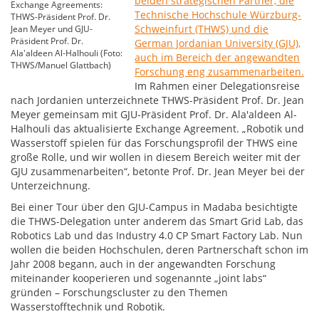
beiden strategischen Partner, die
Exchange Agreements:
Technische Hochschule Würzburg-
THWS-Präsident Prof. Dr.
Schweinfurt (THWS) und die
Jean Meyer und GJU-
Präsident Prof. Dr.
German Jordanian University (GJU),
Ala'aldeen Al-Halhouli (Foto:
auch im Bereich der angewandten
THWS/Manuel Glattbach)
Forschung eng zusammenarbeiten.
Im Rahmen einer Delegationsreise
nach Jordanien unterzeichnete THWS-Präsident Prof. Dr. Jean
Meyer gemeinsam mit GJU-Präsident Prof. Dr. Ala'aldeen Al-
Halhouli das aktualisierte Exchange Agreement. „Robotik und
Wasserstoff spielen für das Forschungsprofil der THWS eine
große Rolle, und wir wollen in diesem Bereich weiter mit der
GJU zusammenarbeiten“, betonte Prof. Dr. Jean Meyer bei der
Unterzeichnung.
Bei einer Tour über den GJU-Campus in Madaba besichtigte
die THWS-Delegation unter anderem das Smart Grid Lab, das
Robotics Lab und das Industry 4.0 CP Smart Factory Lab. Nun
wollen die beiden Hochschulen, deren Partnerschaft schon im
Jahr 2008 begann, auch in der angewandten Forschung
miteinander kooperieren und sogenannte „joint labs“
gründen – Forschungscluster zu den Themen
Wasserstofftechnik und Robotik.