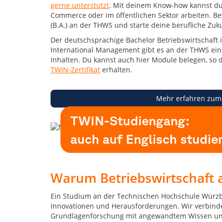
hilft
gerne unterstützt
. Mit deinem Know-how kannst du
dir
Commerce oder im öffentlichen Sektor arbeiten. Bew
bei
(B.A.) an der THWS und starte deine berufliche Zuku
deiner
Der deutschsprachige Bachelor Betriebswirtschaft 
Suche
International Management gibt es an der THWS ein
nach
Inhalten. Du kannst auch hier Module belegen, so 
dem
TWIN-Zertifikat
erhalten.
perfekten
Studiengang!
Mehr erfahren zum
TWIN-Studiengang:
auch auf Englisch studie
Warum Betriebswirtschaft 
Ein Studium an der Technischen Hochschule Würzbu
Innovationen und Herausforderungen. Wir verbinden
Grundlagenforschung mit angewandtem Wissen und lo