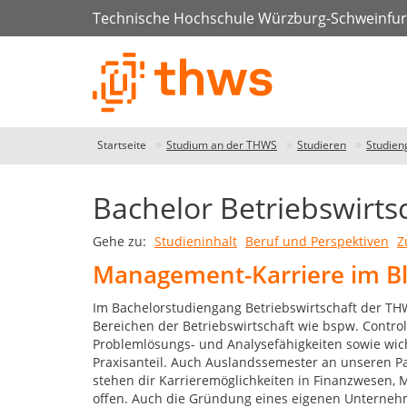
Technische Hochschule Würzburg-Schweinfur
Startseite
Studium an der THWS
Studieren
Studien
Bachelor Betriebswirtsch
Studiengangdatenbank
Gehe zu:
Studieninhalt
Beruf und Perspektiven
Z
THWS
Management-Karriere im Bli
-
unser
Im Bachelorstudiengang Betriebswirtschaft der TH
Bereichen der Betriebswirtschaft wie bspw. Contro
Studiengangfinder
Problemlösungs- und Analysefähigkeiten sowie wicht
Praxisanteil. Auch Auslandssemester an unseren 
Unser
stehen dir Karrieremöglichkeiten in Finanzwesen
Studiengangfinder
offen. Auch die Gründung eines eigenen Unternehme