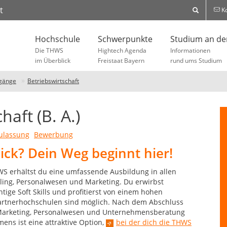
t
Ko
Hochschule
Schwerpunkte
Studium an d
Die THWS
Hightech Agenda
Informationen
im Überblick
Freistaat Bayern
rund ums Studium
gänge
Betriebswirtschaft
aft (B. A.)
ulassung
Bewerbung
ck? Dein Weg beginnt hier!
WS erhältst du eine umfassende Ausbildung in allen
lling, Personalwesen und Marketing. Du erwirbst
ige Soft Skills und profitierst von einem hohen
Partnerhochschulen sind möglich. Nach dem Abschluss
, Marketing, Personalwesen und Unternehmensberatung
ns ist eine attraktive Option,
bei der dich die THWS