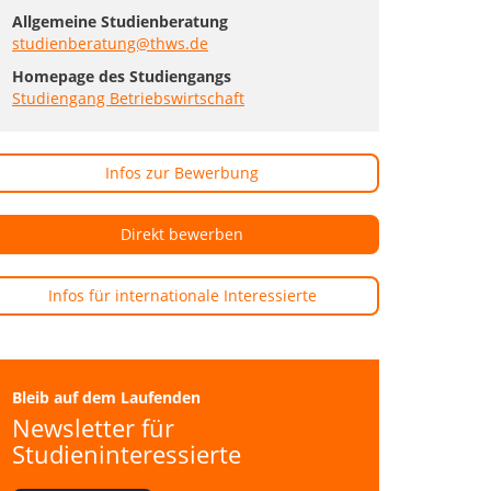
Allgemeine Studienberatung
studienberatung@thws.de
Homepage des Studiengangs
Studiengang Betriebswirtschaft
Infos zur Bewerbung
Direkt bewerben
Infos für internationale Interessierte
Bleib auf dem Laufenden
Newsletter für
Studieninteressierte