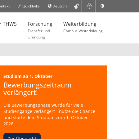
ntakt
Quicklinks
Deutsch
er THWS
Forschung
Weiterbildung
Transfer und
Campus Weiterbildung
Gründung
Studium ab 1. Oktober
Bewerbungszeitraum
verlängert!
Die Bewerbungsphase wurde für viele
Studiengänge verlängert - nutze die Chance
und starte dein Studium zum 1. Oktober
2026.
Zur Übersicht