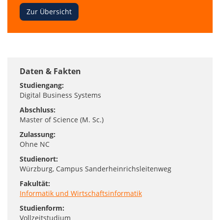
Suche
Zur Übersicht
nach
dem
perfekten
Studiengang!
Daten & Fakten
Studiengang:
Digital Business Systems
Abschluss:
Master of Science (M. Sc.)
Zulassung:
Ohne NC
Studienort:
Würzburg
, Campus Sanderheinrichsleitenweg
Fakultät:
Informatik und Wirtschaftsinformatik
Studienform:
Vollzeitstudium