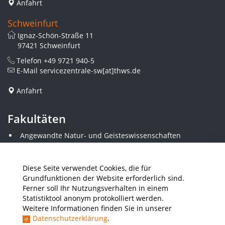
Anfahrt
Schweinfurt
Ignaz-Schön-Straße 11
97421 Schweinfurt
Telefon
+49 9721 940-5
E-Mail
servicezentrale-sw[at]thws.de
Anfahrt
Fakultäten
Angewandte Natur- und Geisteswissenschaften
Angewandte Sozialwissenschaften
Architektur und Bauingenieurwesen
Elektrotechnik
Diese Seite verwendet Cookies, die für
Gestaltung
Grundfunktionen der Website erforderlich sind.
Informatik und Wirtschaftsinformatik
Ferner soll Ihr Nutzungsverhalten in einem
Kunststofftechnik und Vermessung
Statistiktool anonym protokolliert werden.
Maschinenbau
Weitere Informationen finden Sie in unserer
THWS Business School
Datenschutzerklärung
.